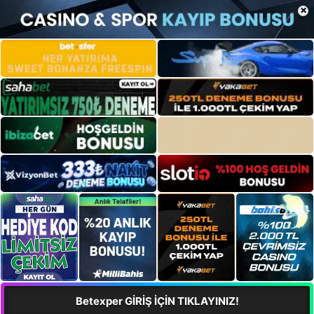
×
Betexper GİRİŞ İÇİN TIKLAYINIZ!