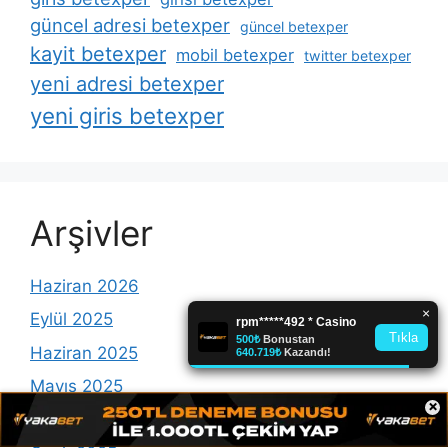
güncel adresi betexper
güncel betexper
kayit betexper
mobil betexper
twitter betexper
yeni adresi betexper
yeni giris betexper
Arşivler
Haziran 2026
Eylül 2025
Haziran 2025
Mayıs 2025
×
Şubat 2025