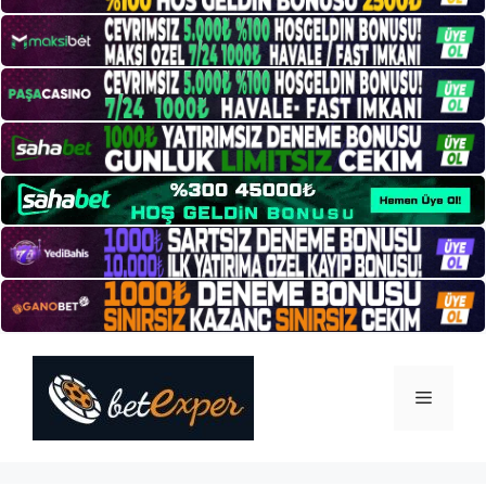
İçeriğe
atla
Menü