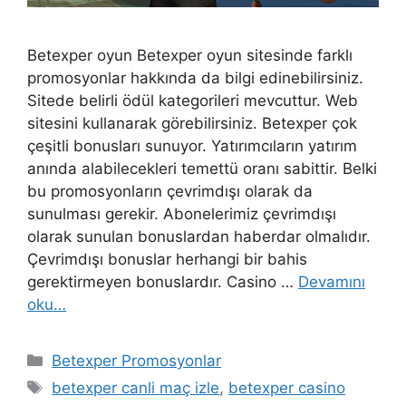
Betexper oyun Betexper oyun sitesinde farklı
promosyonlar hakkında da bilgi edinebilirsiniz.
Sitede belirli ödül kategorileri mevcuttur. Web
sitesini kullanarak görebilirsiniz. Betexper çok
çeşitli bonusları sunuyor. Yatırımcıların yatırım
anında alabilecekleri temettü oranı sabittir. Belki
bu promosyonların çevrimdışı olarak da
sunulması gerekir. Abonelerimiz çevrimdışı
olarak sunulan bonuslardan haberdar olmalıdır.
Çevrimdışı bonuslar herhangi bir bahis
gerektirmeyen bonuslardır. Casino …
Devamını
oku…
Kategoriler
Betexper Promosyonlar
Etiketler
betexper canli maç izle
,
betexper casino