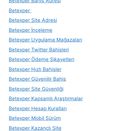
Betexper Bahis Adresi
Betexper
Betexper Site Adresi
Betexper İnceleme
Betexper Uygulama Mağazaları
Betexper Twitter Bahisleri
Betexper Ödeme Şikayetleri
Betexper Hızlı Bahisler
Betexper Güvenilir Bahis
Betexper Site Güvenliği
Betexper Kapsamlı Araştırmalar
Betexper Hesap Kuralları
Betexper Mobil Sürüm
Betexper Kazançlı Site