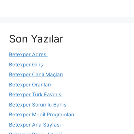
Son Yazılar
Betexper Adresi
Betexper Giriş
Betexper Canlı Maçları
Betexper Oranları
Betexper Türk Favorisi
Betexper Sorumlu Bahis
Betexper Mobil Programları
Betexper Ana Sayfası