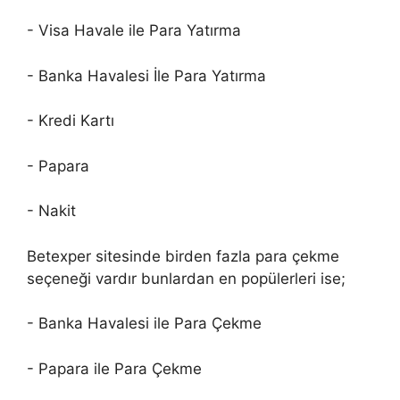
- Visa Havale ile Para Yatırma
- Banka Havalesi İle Para Yatırma
- Kredi Kartı
- Papara
- Nakit
Betexper sitesinde birden fazla para çekme
seçeneği vardır bunlardan en popülerleri ise;
- Banka Havalesi ile Para Çekme
- Papara ile Para Çekme