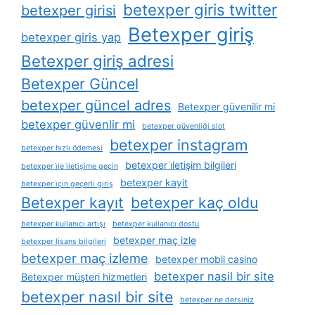
betexper giris twitter
betexper girisi
Betexper giriş
betexper giris yap
Betexper giriş adresi
Betexper Güncel
betexper güncel adres
Betexper güvenilir mi
betexper güvenlir mi
betexper güvenliği slot
betexper instagram
betexper hızlı ödemesi
betexper i̇letişim bilgileri
betexper i̇le i̇letişime geçin
betexper kayit
betexper i̇çin geçerli giriş
Betexper kayıt
betexper kaç oldu
betexper kullanıcı artışı
betexper kullanıcı dostu
betexper maç izle
betexper lisans bilgileri
betexper maç izleme
betexper mobil casino
betexper nasil bir site
Betexper müşteri hizmetleri
betexper nasıl bir site
betexper ne dersiniz