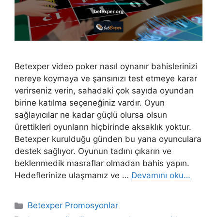
Betexper video poker nasıl oynanır bahislerinizi
nereye koymaya ve şansınızı test etmeye karar
verirseniz verin, sahadaki çok sayıda oyundan
birine katılma seçeneğiniz vardır. Oyun
sağlayıcılar ne kadar güçlü olursa olsun
ürettikleri oyunların hiçbirinde aksaklık yoktur.
Betexper kurulduğu günden bu yana oyunculara
destek sağlıyor. Oyunun tadını çıkarın ve
beklenmedik masraflar olmadan bahis yapın.
Hedeflerinize ulaşmanız ve …
Devamını oku…
Kategoriler
Betexper Promosyonlar