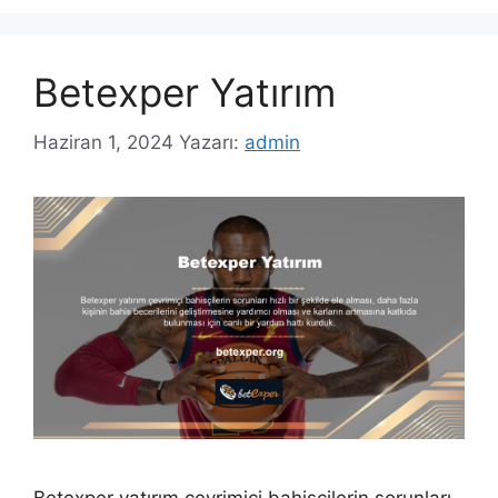
Betexper Yatırım
Haziran 1, 2024
Yazarı:
admin
Betexper yatırım çevrimiçi bahisçilerin sorunları