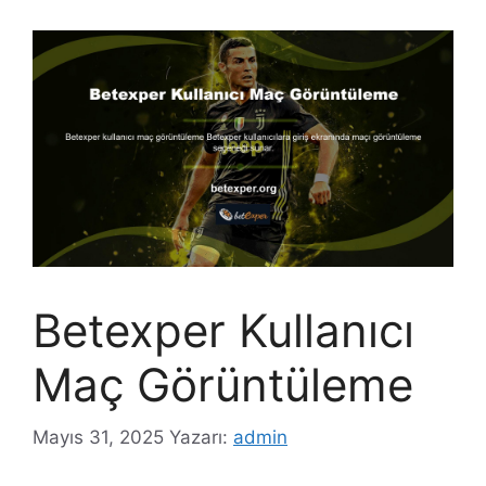
Betexper Kullanıcı
Maç Görüntüleme
Mayıs 31, 2025
Yazarı:
admin