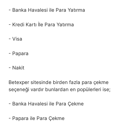
- Banka Havalesi ile Para Yatırma
- Kredi Kartı İle Para Yatırma
- Visa
- Papara
- Nakit
Betexper sitesinde birden fazla para çekme
seçeneği vardır bunlardan en popülerleri ise;
- Banka Havalesi ile Para Çekme
- Papara ile Para Çekme