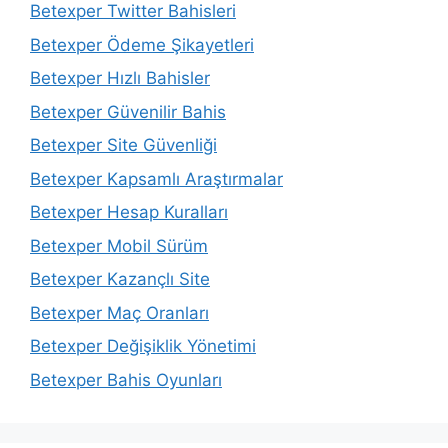
Betexper Twitter Bahisleri
Betexper Ödeme Şikayetleri
Betexper Hızlı Bahisler
Betexper Güvenilir Bahis
Betexper Site Güvenliği
Betexper Kapsamlı Araştırmalar
Betexper Hesap Kuralları
Betexper Mobil Sürüm
Betexper Kazançlı Site
Betexper Maç Oranları
Betexper Değişiklik Yönetimi
Betexper Bahis Oyunları