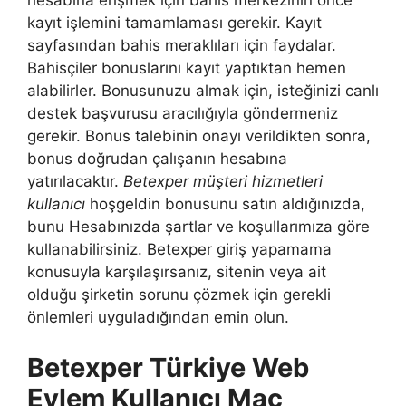
hesabına erişmek için bahis merkezinin önce
kayıt işlemini tamamlaması gerekir. Kayıt
sayfasından bahis meraklıları için faydalar.
Bahisçiler bonuslarını kayıt yaptıktan hemen
alabilirler. Bonusunuzu almak için, isteğinizi canlı
destek başvurusu aracılığıyla göndermeniz
gerekir. Bonus talebinin onayı verildikten sonra,
bonus doğrudan çalışanın hesabına
yatırılacaktır.
Betexper müşteri hizmetleri
kullanıcı
hoşgeldin bonusunu satın aldığınızda,
bunu Hesabınızda şartlar ve koşullarımıza göre
kullanabilirsiniz. Betexper giriş yapamama
konusuyla karşılaşırsanız, sitenin veya ait
olduğu şirketin sorunu çözmek için gerekli
önlemleri uyguladığından emin olun.
Betexper Türkiye Web
Eylem Kullanıcı Maç