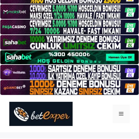
İçeriğe
atla
Menü