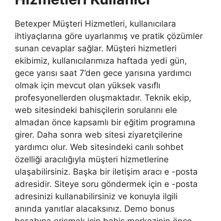
Betexper Müşteri Hizmetleri, kullanıcılara
ihtiyaçlarına göre uyarlanmış ve pratik çözümler
sunan cevaplar sağlar. Müşteri hizmetleri
ekibimiz, kullanıcılarımıza haftada yedi gün,
gece yarısı saat 7’den gece yarısına yardımcı
olmak için mevcut olan yüksek vasıflı
profesyonellerden oluşmaktadır. Teknik ekip,
web sitesindeki bahisçilerin sorularını ele
almadan önce kapsamlı bir eğitim programına
girer. Daha sonra web sitesi ziyaretçilerine
yardımcı olur. Web sitesindeki canlı sohbet
özelliği aracılığıyla müşteri hizmetlerine
ulaşabilirsiniz. Başka bir iletişim aracı e -posta
adresidir. Siteye soru göndermek için e -posta
adresinizi kullanabilirsiniz ve konuyla ilgili
anında yanıtlar alacaksınız. Demo bonus