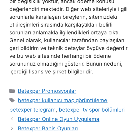
bir değişiklik yoktur, ancak ödeme konusu
değerlendirilmektedir. Diğer web siteleriyle ilgili
sorunlarla karşılaşan bireylerin, sitemizdeki
etkileşimleri sırasında karşılaştıkları belirli
sorunları anlamakla ilgilendikleri ortaya çıktı.
Genel olarak, kullanıcılar tarafından paylaşılan
geri bildirim ve teknik detaylar övgüye değerdir
ve bu web sitesinde herhangi bir ödeme
sorununuz olmadığını gösterir. Bunun nedeni,
içerdiği lisans ve şirket bilgileridir.
Kategoriler
Betexper Promosyonlar
Etiketler
betexper kullanıcı maç görüntüleme
,
betexper telegram
,
betexper tv spor bölümleri
Betexper Online Oyun Uygulama
Betexper Bahis Oyunları