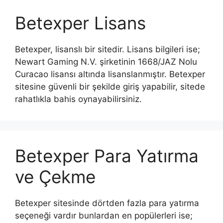
Betexper Lisans
Betexper, lisanslı bir sitedir. Lisans bilgileri ise;
Newart Gaming N.V. şirketinin 1668/JAZ Nolu
Curacao lisansı altında lisanslanmıştır. Betexper
sitesine güvenli bir şekilde giriş yapabilir, sitede
rahatlıkla bahis oynayabilirsiniz.
Betexper Para Yatırma
ve Çekme
Betexper sitesinde dörtden fazla para yatırma
seçeneği vardır bunlardan en popülerleri ise;