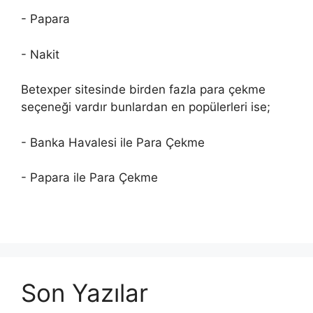
- Papara
- Nakit
Betexper sitesinde birden fazla para çekme
seçeneği vardır bunlardan en popülerleri ise;
- Banka Havalesi ile Para Çekme
- Papara ile Para Çekme
Son Yazılar