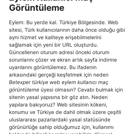
Görüntüleme
Eylem: Bu yerde kal. Türkiye Bölgesinde. Web
sitesi, Türk kullanıcılarının daha önce olduğu gibi
aynı hizmet ve kaliteye erişebilmelerini
sağlamak için yeni bir URL oluşturdu.
Güncellenen oturum adresi önceki oturum
sorunlarını çözer ve ekran artık sayfa indirme
uyarılarını görüntülemez. Bu ifadenin
arkasındaki gerçeği keşfetmek için neden
Betexper türkiye web eylem kullanıcı maç
görüntüleme
üyesi olmasın? Cevabı bulmak için
sitenin yasal yapısına bir göz atın. Neden
yapılara bakıyoruz? Web sitesinin kökeni,
konumu ve Türkiye de dahil olmak üzere çeşitli
uluslararası pazarlardaki yasal statüsünde
görünürlüğe sahip olduğumuz için, kullanımı