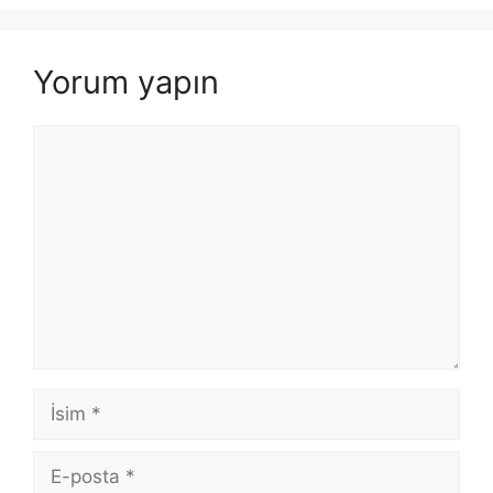
Yorum yapın
Yorum
İsim
E-
posta