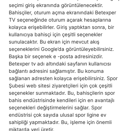
seçimi giriş ekranında görüntülenecektir.
Bahisçiler, oturum açma ekranındaki Betexper
TV seçeneğinde oturum açarak hesaplarına
kolayca erişebilirler. Giriş yaptıktan sonra, bir
kullanıcıya bahisçi için çeşitli seçenekler
sunulacaktır. Bu ekran için mevcut akış
seçeneklerini Google’da görüntüleyebilirsiniz.
Başka bir seçenek e -posta adresinizdir.
Betexper tv adı altındaki sayfanın kullanıcısı
bağlantı adresini sağlamıştır. Bu konuma
sağlanan adresten kolayca erişebilirsiniz. Spor
Şubesi web sitesi ziyaretçileri için çok çeşitli
seçenekler sunmaktadır. Bu, bahisçilerin spor
bahis endüstrisinde kendileri için en avantajlı
seçenekleri değiştirmelerini sağlar. Spor
endüstrisi çok sayıda ulusal spor ligine ev
sahipliği yapmaktadır. Bu, işleme için önemli
miktarda veri üretir.