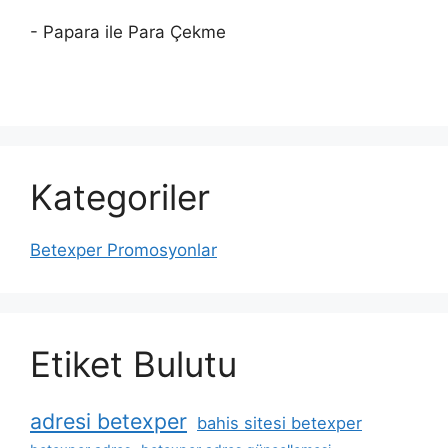
- Papara ile Para Çekme
Kategoriler
Betexper Promosyonlar
Etiket Bulutu
adresi betexper
bahis sitesi betexper