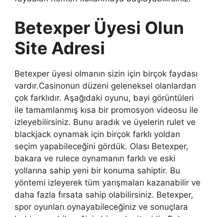
Betexper Üyesi Olun
Site Adresi
Betexper üyesi olmanın sizin için birçok faydası
vardır.Casinonun düzeni geleneksel olanlardan
çok farklıdır. Aşağıdaki oyunu, bayi görüntüleri
ile tamamlanmış kısa bir promosyon videosu ile
izleyebilirsiniz. Bunu aradık ve üyelerin rulet ve
blackjack oynamak için birçok farklı yoldan
seçim yapabileceğini gördük. Olası Betexper,
bakara ve rulece oynamanın farklı ve eski
yollarına sahip yeni bir konuma sahiptir. Bu
yöntemi izleyerek tüm yarışmaları kazanabilir ve
daha fazla fırsata sahip olabilirsiniz. Betexper,
spor oyunları oynayabileceğiniz ve sonuçlara