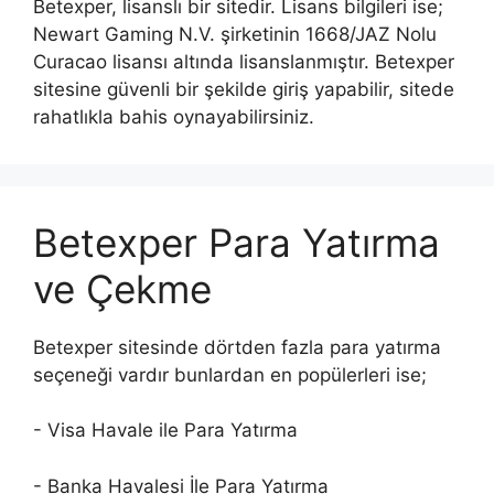
Betexper, lisanslı bir sitedir. Lisans bilgileri ise;
Newart Gaming N.V. şirketinin 1668/JAZ Nolu
Curacao lisansı altında lisanslanmıştır. Betexper
sitesine güvenli bir şekilde giriş yapabilir, sitede
rahatlıkla bahis oynayabilirsiniz.
Betexper Para Yatırma
ve Çekme
Betexper sitesinde dörtden fazla para yatırma
seçeneği vardır bunlardan en popülerleri ise;
- Visa Havale ile Para Yatırma
- Banka Havalesi İle Para Yatırma