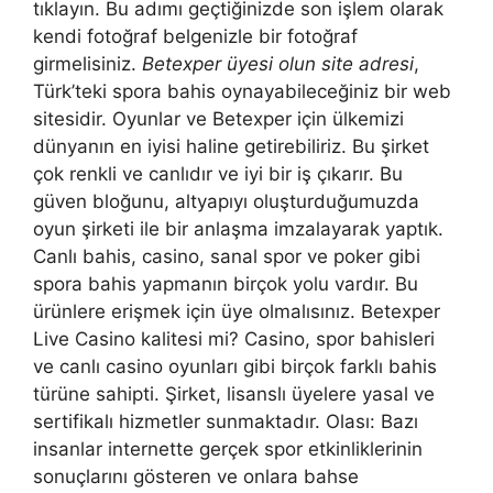
tıklayın. Bu adımı geçtiğinizde son işlem olarak
kendi fotoğraf belgenizle bir fotoğraf
girmelisiniz.
Betexper üyesi olun site adresi
,
Türk’teki spora bahis oynayabileceğiniz bir web
sitesidir. Oyunlar ve Betexper için ülkemizi
dünyanın en iyisi haline getirebiliriz. Bu şirket
çok renkli ve canlıdır ve iyi bir iş çıkarır. Bu
güven bloğunu, altyapıyı oluşturduğumuzda
oyun şirketi ile bir anlaşma imzalayarak yaptık.
Canlı bahis, casino, sanal spor ve poker gibi
spora bahis yapmanın birçok yolu vardır. Bu
ürünlere erişmek için üye olmalısınız. Betexper
Live Casino kalitesi mi? Casino, spor bahisleri
ve canlı casino oyunları gibi birçok farklı bahis
türüne sahipti. Şirket, lisanslı üyelere yasal ve
sertifikalı hizmetler sunmaktadır. Olası: Bazı
insanlar internette gerçek spor etkinliklerinin
sonuçlarını gösteren ve onlara bahse