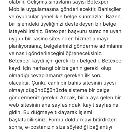
olabilir. Gelişmiş sınavların sayısı Betexper
Mobile uygulamasına gönderilecektir. Bahisçiler
ve oyuncular genellikle belge sunmazlar. Bazen,
bir işlemdeki üyeliğinizi destekleyen bir belge
isteyebilirsiniz. Betexper başvuru sürecine uyan
uygun bir casino sitesinden hizmet almayı
planlıyorsanız, belgelerinizi gönderme adımlarını
ve nasıl gönderileceğini öğreneceksiniz.
Betexper kaydı için gerekli bir belgedir. Betexper
kaydı için herhangi bir belgenin gerekli olup
olmadığı cevaplamanız gereken ilk soru
olacaktır. Çünkü canlı bir bahis sitesinin üyesi
olmayı düşündüğünüzde sisteme bir belge
göndermeniz gerekir. Ancak, bir araya gelen bir
web sitesinin ana sayfasındaki kayıt sayfasına
gidin. Bu düğmeye tıklayarak işlemi
başlatabilirsiniz. Formu doldurmayı bitirdikten
sonra, e-postanızın size söylediği bağlantıyı