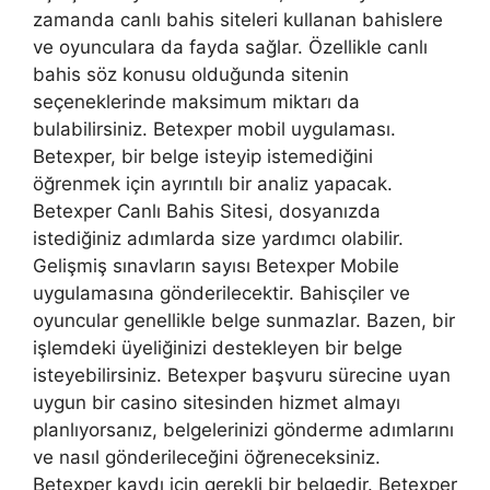
zamanda canlı bahis siteleri kullanan bahislere
ve oyunculara da fayda sağlar. Özellikle canlı
bahis söz konusu olduğunda sitenin
seçeneklerinde maksimum miktarı da
bulabilirsiniz. Betexper mobil uygulaması.
Betexper, bir belge isteyip istemediğini
öğrenmek için ayrıntılı bir analiz yapacak.
Betexper Canlı Bahis Sitesi, dosyanızda
istediğiniz adımlarda size yardımcı olabilir.
Gelişmiş sınavların sayısı Betexper Mobile
uygulamasına gönderilecektir. Bahisçiler ve
oyuncular genellikle belge sunmazlar. Bazen, bir
işlemdeki üyeliğinizi destekleyen bir belge
isteyebilirsiniz. Betexper başvuru sürecine uyan
uygun bir casino sitesinden hizmet almayı
planlıyorsanız, belgelerinizi gönderme adımlarını
ve nasıl gönderileceğini öğreneceksiniz.
Betexper kaydı için gerekli bir belgedir. Betexper