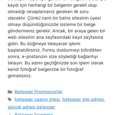
kaydı için herhangi bir belgenin gerekli olup
olmadığı cevaplamanız gereken ilk soru
olacaktır. Çünkü canlı bir bahis sitesinin üyesi
olmayı düşündüğünüzde sisteme bir belge
göndermeniz gerekir. Ancak, bir araya gelen bir
web sitesinin ana sayfasındaki kayıt sayfasına
gidin. Bu düğmeye tıklayarak işlemi
başlatabilirsiniz. Formu doldurmayı bitirdikten
sonra, e-postanızın size söylediği bağlantıyı
tıklayın. Bu adımı geçtiğinizde son işlem olarak
kendi fotoğraf belgenizle bir fotoğraf
girmelisiniz.
Kategoriler
Betexper Promosyonlar
Etiketler
betexper casino sitesi
,
betexper site adresi
,
güncel adresi betexper
Betexper İnceleme