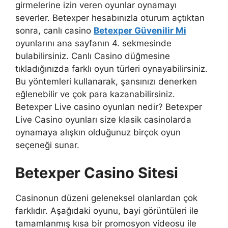
girmelerine izin veren oyunlar oynamayı
severler. Betexper hesabınızla oturum açtıktan
sonra, canlı casino
Betexper Güvenilir Mi
oyunlarını ana sayfanın 4. sekmesinde
bulabilirsiniz. Canlı Casino düğmesine
tıkladığınızda farklı oyun türleri oynayabilirsiniz.
Bu yöntemleri kullanarak, şansınızı denerken
eğlenebilir ve çok para kazanabilirsiniz.
Betexper Live casino oyunları nedir? Betexper
Live Casino oyunları size klasik casinolarda
oynamaya alışkın olduğunuz birçok oyun
seçeneği sunar.
Betexper Casino Sitesi
Casinonun düzeni geleneksel olanlardan çok
farklıdır. Aşağıdaki oyunu, bayi görüntüleri ile
tamamlanmış kısa bir promosyon videosu ile