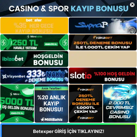
×
Betexper GİRİŞ İÇİN TIKLAYINIZ!