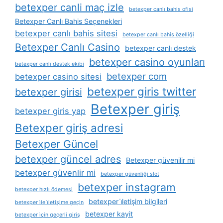
betexper canli maç izle
betexper canlı bahis ofisi
Betexper Canlı Bahis Seçenekleri
betexper canlı bahis sitesi
betexper canlı bahis özelliği
Betexper Canlı Casino
betexper canlı destek
betexper casino oyunları
betexper canlı destek ekibi
betexper com
betexper casino sitesi
betexper giris twitter
betexper girisi
Betexper giriş
betexper giris yap
Betexper giriş adresi
Betexper Güncel
betexper güncel adres
Betexper güvenilir mi
betexper güvenlir mi
betexper güvenliği slot
betexper instagram
betexper hızlı ödemesi
betexper i̇letişim bilgileri
betexper i̇le i̇letişime geçin
betexper kayit
betexper i̇çin geçerli giriş