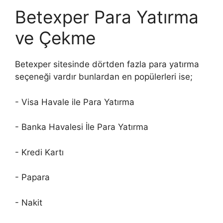
Betexper Para Yatırma
ve Çekme
Betexper sitesinde dörtden fazla para yatırma
seçeneği vardır bunlardan en popülerleri ise;
- Visa Havale ile Para Yatırma
- Banka Havalesi İle Para Yatırma
- Kredi Kartı
- Papara
- Nakit