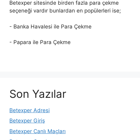
Betexper sitesinde birden fazla para çekme
seçeneği vardır bunlardan en popülerleri ise;
- Banka Havalesi ile Para Çekme
- Papara ile Para Çekme
Son Yazılar
Betexper Adresi
Betexper Giriş
Betexper Canlı Maçları