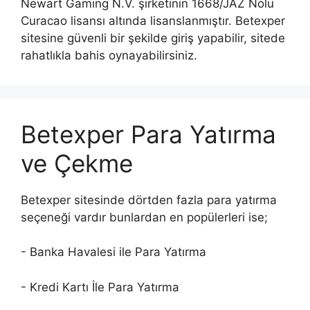
Newart Gaming N.V. şirketinin 1668/JAZ Nolu
Curacao lisansı altında lisanslanmıştır. Betexper
sitesine güvenli bir şekilde giriş yapabilir, sitede
rahatlıkla bahis oynayabilirsiniz.
Betexper Para Yatırma
ve Çekme
Betexper sitesinde dörtden fazla para yatırma
seçeneği vardır bunlardan en popülerleri ise;
- Banka Havalesi ile Para Yatırma
- Kredi Kartı İle Para Yatırma