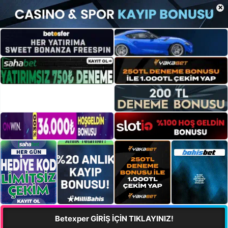
×
Betexper GİRİŞ İÇİN TIKLAYINIZ!