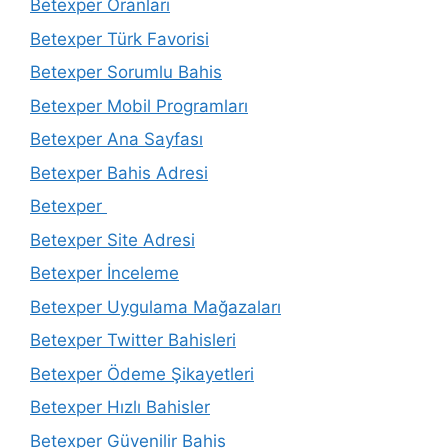
Betexper Oranları
Betexper Türk Favorisi
Betexper Sorumlu Bahis
Betexper Mobil Programları
Betexper Ana Sayfası
Betexper Bahis Adresi
Betexper
Betexper Site Adresi
Betexper İnceleme
Betexper Uygulama Mağazaları
Betexper Twitter Bahisleri
Betexper Ödeme Şikayetleri
Betexper Hızlı Bahisler
Betexper Güvenilir Bahis