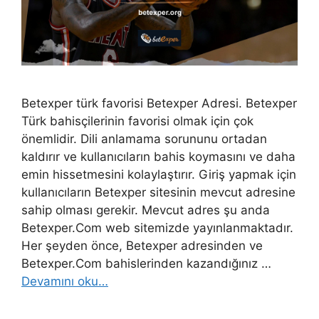
Betexper türk favorisi Betexper Adresi. Betexper
Türk bahisçilerinin favorisi olmak için çok
önemlidir. Dili anlamama sorununu ortadan
kaldırır ve kullanıcıların bahis koymasını ve daha
emin hissetmesini kolaylaştırır. Giriş yapmak için
kullanıcıların Betexper sitesinin mevcut adresine
sahip olması gerekir. Mevcut adres şu anda
Betexper.Com web sitemizde yayınlanmaktadır.
Her şeyden önce, Betexper adresinden ve
Betexper.Com bahislerinden kazandığınız …
Devamını oku…