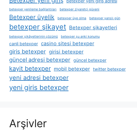
Betexper yeni giriş
betexper yeni giriş adresi
betexper yenileme bağlantıları
betexper ziyaretçi güveni
Betexper üyelik
betexper üye olma
betexper şanslı gün
betexper şikayet
Betexper şikayetleri
betexper şikâyetlerinin çözümü
betexper şu anki konumu
casino sitesi betexper
canli betexper
giris betexper
girisi betexper
güncel adresi betexper
güncel betexper
kayit betexper
mobil betexper
twitter betexper
yeni adresi betexper
yeni giris betexper
Arşivler