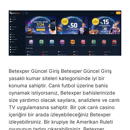
Betexper Güncel Giriş Betexper Güncel Giriş
yasaklı kumar siteleri kategorisinde iyi bir
konuma sahiptir. Canlı futbol üzerine bahis
oynamak istiyorsanız, Betexper bahislerinizde
size yardımcı olacak sayılara, analizlere ve canlı
TV uygulamasına sahiptir. Bir çok canlı casino
içeriğini bir arada izleyebileceğiniz Betexper
izleyebilirsiniz. Bir krupiye ile Amerikan Ruleti
oyununun tadını çıkarabilirsiniz. Betexper,