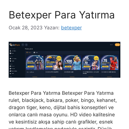
Betexper Para Yatırma
Ocak 28, 2023
Yazarı:
betexper
Betexper Para Yatırma Betexper Para Yatırma
rulet, blackjack, bakara, poker, bingo, kehanet,
dragon tiger, keno, dijital bahis konseptleri ve
onlarca canlı masa oyunu. HD video kalitesine
ve kesintisiz akışa sahip canlı grafikler, esnek
yatırım kısıtlamaları nedeniyle caziptir. Düşük,