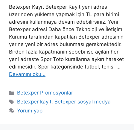
Betexper Kayıt Betexper Kayıt yeni adres
üzerinden yükleme yapmak için TL para birimi
adresini kullanmaya devam edebilirsiniz. Yeni
Betexper adresi Daha önce Teknoloji ve İletişim
Kurumu tarafından kapatılan Betexper adresinin
yerine yeni bir adres bulunması gerekmektedir.
Birden fazla kapatmanın sebebi ise açılan her
yeni adreste Spor Toto kurallarına aykırı hareket
edilmesidir. Spor kategorisinde futbol, tenis, …
Devamını oku…
Kategoriler
Betexper Promosyonlar
Etiketler
Betexper kayıt
,
Betexper sosyal medya
Yorum yap