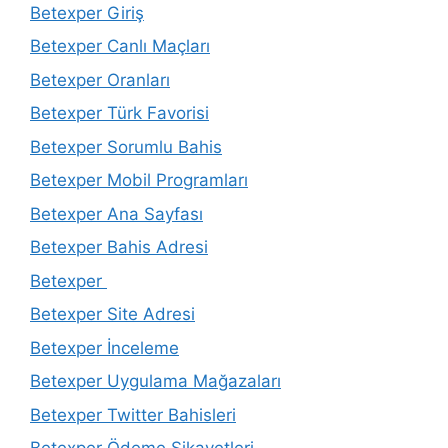
Betexper Giriş
Betexper Canlı Maçları
Betexper Oranları
Betexper Türk Favorisi
Betexper Sorumlu Bahis
Betexper Mobil Programları
Betexper Ana Sayfası
Betexper Bahis Adresi
Betexper
Betexper Site Adresi
Betexper İnceleme
Betexper Uygulama Mağazaları
Betexper Twitter Bahisleri