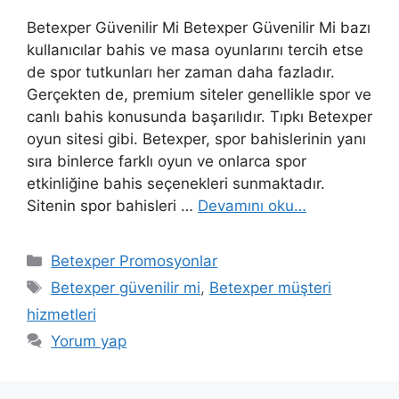
Betexper Güvenilir Mi Betexper Güvenilir Mi bazı
kullanıcılar bahis ve masa oyunlarını tercih etse
de spor tutkunları her zaman daha fazladır.
Gerçekten de, premium siteler genellikle spor ve
canlı bahis konusunda başarılıdır. Tıpkı Betexper
oyun sitesi gibi. Betexper, spor bahislerinin yanı
sıra binlerce farklı oyun ve onlarca spor
etkinliğine bahis seçenekleri sunmaktadır.
Sitenin spor bahisleri …
Devamını oku…
Kategoriler
Betexper Promosyonlar
Etiketler
Betexper güvenilir mi
,
Betexper müşteri
hizmetleri
Yorum yap