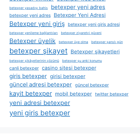
betexper yeni adres
betexper yasadışı bahis
Betexper Yeni Adresi
betexper yeni adres
Betexper yeni giriş
betexper yeni giriş adresi
betexper yenileme bağlantıları
betexper ziyaretçi güveni
Betexper üyelik
betexper üye olma
betexper şanslı gün
betexper şikayet
Betexper şikayetleri
betexper şikâyetlerinin çözümü
betexper şu anki konumu
casino sitesi betexper
canli betexper
giris betexper
girisi betexper
güncel adresi betexper
güncel betexper
kayit betexper
mobil betexper
twitter betexper
yeni adresi betexper
yeni giris betexper