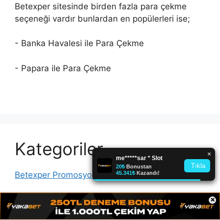
Betexper sitesinde birden fazla para çekme
seçeneği vardır bunlardan en popülerleri ise;
- Banka Havalesi ile Para Çekme
- Papara ile Para Çekme
Kategoriler
Betexper Promosyonlar
×