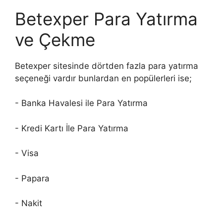
Betexper Para Yatırma
ve Çekme
Betexper sitesinde dörtden fazla para yatırma
seçeneği vardır bunlardan en popülerleri ise;
- Banka Havalesi ile Para Yatırma
- Kredi Kartı İle Para Yatırma
- Visa
- Papara
- Nakit