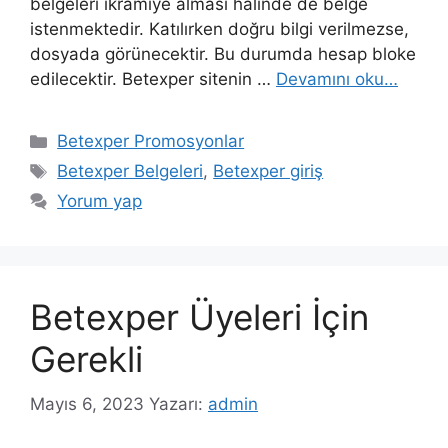
belgeleri ikramiye alması halinde de belge
istenmektedir. Katılırken doğru bilgi verilmezse,
dosyada görünecektir. Bu durumda hesap bloke
edilecektir. Betexper sitenin …
Devamını oku…
Kategoriler
Betexper Promosyonlar
Etiketler
Betexper Belgeleri
,
Betexper giriş
Yorum yap
Betexper Üyeleri İçin
Gerekli
Mayıs 6, 2023
Yazarı:
admin