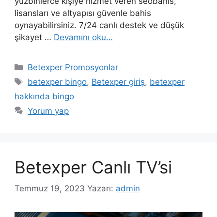
yüzbinlerce kişiye hizmet veren seobahis,
lisansları ve altyapısı güvenle bahis
oynayabilirsiniz. 7/24 canlı destek ve düşük
şikayet …
Devamını oku…
Kategoriler
Betexper Promosyonlar
Etiketler
betexper bingo
,
Betexper giriş
,
betexper
hakkında bingo
Yorum yap
Betexper Canlı TV’si
Temmuz 19, 2023
Yazarı:
admin