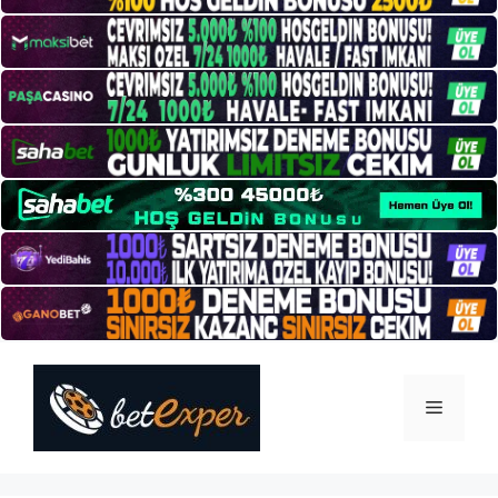
İçeriğe
atla
Menü