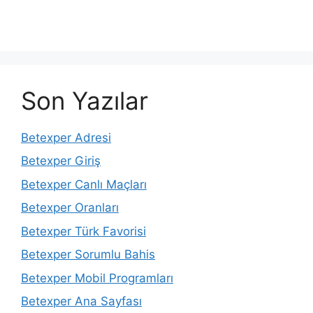
Son Yazılar
Betexper Adresi
Betexper Giriş
Betexper Canlı Maçları
Betexper Oranları
Betexper Türk Favorisi
Betexper Sorumlu Bahis
Betexper Mobil Programları
Betexper Ana Sayfası