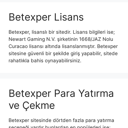
Betexper Lisans
Betexper, lisanslı bir sitedir. Lisans bilgileri ise;
Newart Gaming N.V. şirketinin 1668/JAZ Nolu
Curacao lisansı altında lisanslanmıştır. Betexper
sitesine güvenli bir şekilde giriş yapabilir, sitede
rahatlıkla bahis oynayabilirsiniz.
Betexper Para Yatırma
ve Çekme
Betexper sitesinde dörtden fazla para yatırma
seçeneği vardır bunlardan en popülerleri ise;