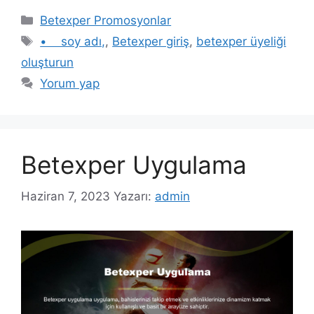
Kategoriler
Betexper Promosyonlar
Etiketler
• soy adı,
,
Betexper giriş
,
betexper üyeliği
oluşturun
Yorum yap
Betexper Uygulama
Haziran 7, 2023
Yazarı:
admin