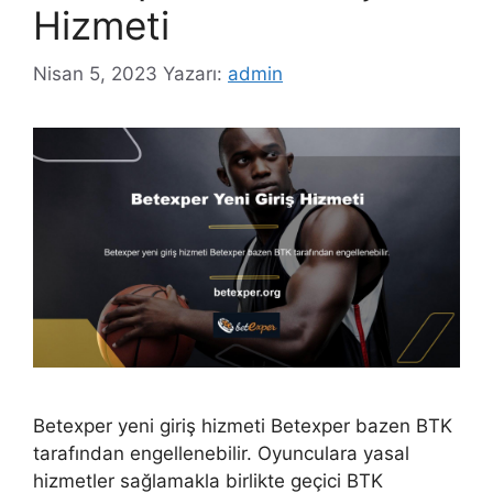
Hizmeti
Nisan 5, 2023
Yazarı:
admin
Betexper yeni giriş hizmeti Betexper bazen BTK
tarafından engellenebilir. Oyunculara yasal
hizmetler sağlamakla birlikte geçici BTK