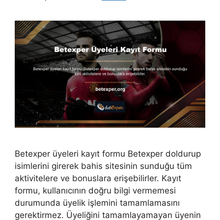
Betexper üyeleri kayıt formu Betexper doldurup
isimlerini girerek bahis sitesinin sunduğu tüm
aktivitelere ve bonuslara erişebilirler. Kayıt
formu, kullanıcının doğru bilgi vermemesi
durumunda üyelik işlemini tamamlamasını
gerektirmez. Üyeliğini tamamlayamayan üyenin