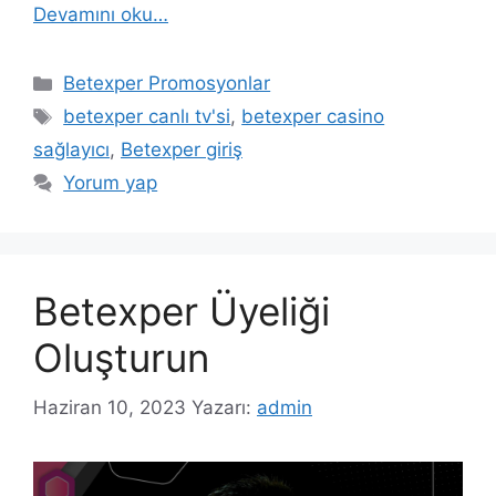
Devamını oku…
Kategoriler
Betexper Promosyonlar
Etiketler
betexper canlı tv'si
,
betexper casino
sağlayıcı
,
Betexper giriş
Yorum yap
Betexper Üyeliği
Oluşturun
Haziran 10, 2023
Yazarı:
admin