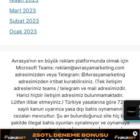
Nisan 2023
Mart 2023
Şubat 2023
Ocak 2023
Avrasya'nın en büyük reklam platformunda olmak için
Microsoft Teams:
reklam@avrasyamarketing.com
adresimizden veya Telegram: @Avrasyamarketing
adresimizden irtibat kurabilirsiniz. (Tek iletişim
adreslerimiz teams / telegram ve mail adresimizdir.
Harici hiçbir iletişim adresimiz bulunmamaktadır.
Lütfen itibar etmeyiniz.) Türkiye yasalarına göre 7258
sayılı kanun uyarınca yasa dışı bahis oynamanın
cezaları mevcuttur. Şu an bulunduğunuz site hiç bir
şekilde illegal bahis oyunları oynatmıyor ve oynamaya
aracı olmuyordur.
kikbet
|
inagaming
|
roxanne
|
×
olipsbet
|
supertotobet
|
bexbet
|
nextbet
|
bahisram