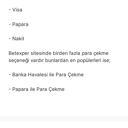
- Visa
- Papara
- Nakit
Betexper sitesinde birden fazla para çekme
seçeneği vardır bunlardan en popülerleri ise;
- Banka Havalesi ile Para Çekme
- Papara ile Para Çekme