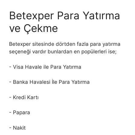
Betexper Para Yatırma
ve Çekme
Betexper sitesinde dörtden fazla para yatırma
seçeneği vardır bunlardan en popülerleri ise;
- Visa Havale ile Para Yatırma
- Banka Havalesi İle Para Yatırma
- Kredi Kartı
- Papara
- Nakit