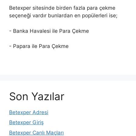
Betexper sitesinde birden fazla para çekme
seçeneği vardır bunlardan en popülerleri ise;
- Banka Havalesi ile Para Çekme
- Papara ile Para Çekme
Son Yazılar
Betexper Adresi
Betexper Giriş
Betexper Canlı Maçları