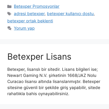
Kategoriler
Betexper Promosyonlar
Etiketler
adresi betexper
,
betexper kullanıcı dostu
,
betexper ortak beklenti
Yorum yap
Betexper Lisans
Betexper, lisanslı bir sitedir. Lisans bilgileri ise;
Newart Gaming N.V. şirketinin 1668/JAZ Nolu
Curacao lisansı altında lisanslanmıştır. Betexper
sitesine güvenli bir şekilde giriş yapabilir, sitede
rahatlıkla bahis oynayabilirsiniz.