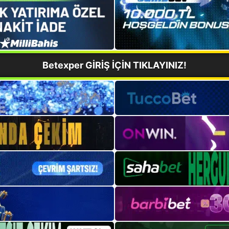
Betexper GİRİŞ İÇİN TIKLAYINIZ!