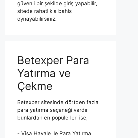
güvenli bir şekilde giriş yapabilir,
sitede rahatlıkla bahis
oynayabilirsiniz.
Betexper Para
Yatırma ve
Çekme
Betexper sitesinde dörtden fazla
para yatırma seçeneği vardır
bunlardan en popülerleri ise;
- Visa Havale ile Para Yatırma