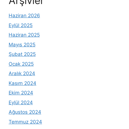
Arşivler
Haziran 2026
Eylül 2025
Haziran 2025
Mayıs 2025
Şubat 2025
Ocak 2025
Aralık 2024
Kasım 2024
Ekim 2024
Eylül 2024
Ağustos 2024
Temmuz 2024