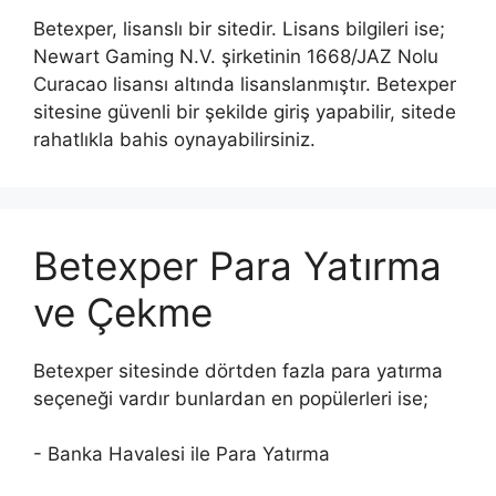
Betexper, lisanslı bir sitedir. Lisans bilgileri ise;
Newart Gaming N.V. şirketinin 1668/JAZ Nolu
Curacao lisansı altında lisanslanmıştır. Betexper
sitesine güvenli bir şekilde giriş yapabilir, sitede
rahatlıkla bahis oynayabilirsiniz.
Betexper Para Yatırma
ve Çekme
Betexper sitesinde dörtden fazla para yatırma
seçeneği vardır bunlardan en popülerleri ise;
- Banka Havalesi ile Para Yatırma