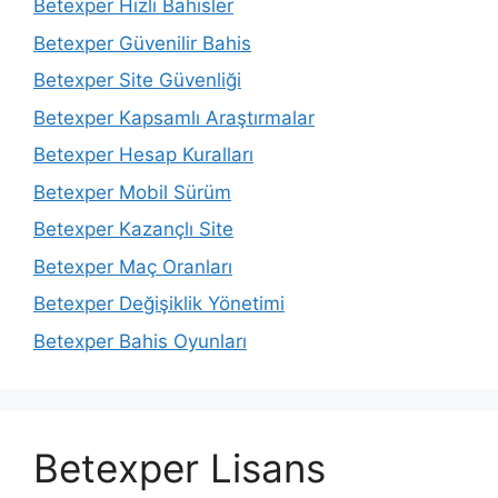
Betexper Hızlı Bahisler
Betexper Güvenilir Bahis
Betexper Site Güvenliği
Betexper Kapsamlı Araştırmalar
Betexper Hesap Kuralları
Betexper Mobil Sürüm
Betexper Kazançlı Site
Betexper Maç Oranları
Betexper Değişiklik Yönetimi
Betexper Bahis Oyunları
Betexper Lisans