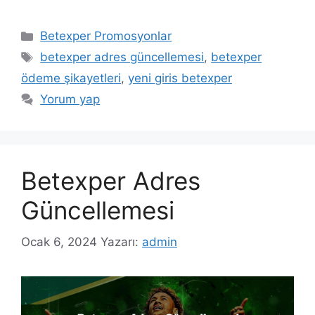
Kategoriler
Betexper Promosyonlar
Etiketler
betexper adres güncellemesi
,
betexper
ödeme şikayetleri
,
yeni giris betexper
Yorum yap
Betexper Adres
Güncellemesi
Ocak 6, 2024
Yazarı:
admin