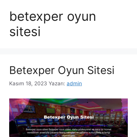
betexper oyun
sitesi
Betexper Oyun Sitesi
Kasım 18, 2023
Yazarı:
admin