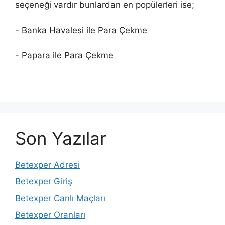
seçeneği vardır bunlardan en popülerleri ise;
- Banka Havalesi ile Para Çekme
- Papara ile Para Çekme
Son Yazılar
Betexper Adresi
Betexper Giriş
Betexper Canlı Maçları
Betexper Oranları