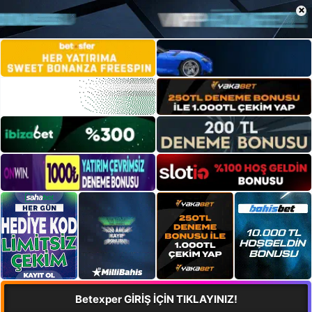
×
Betexper GİRİŞ İÇİN TIKLAYINIZ!