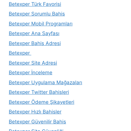
Betexper Türk Favorisi
Betexper Sorumlu Bahis
Betexper Mobil Programları
Betexper Ana Sayfası
Betexper Bahis Adresi
Betexper
Betexper Site Adresi
Betexper İnceleme
Betexper Uygulama Mağazaları
Betexper Twitter Bahisleri
Betexper Ödeme Şikayetleri
Betexper Hızlı Bahisler
Betexper Güvenilir Bahis