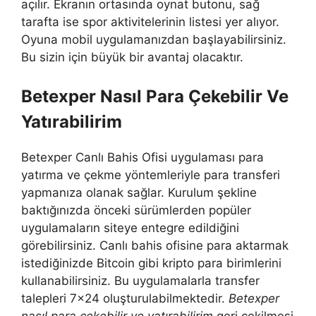
açılır. Ekranın ortasında oynat butonu, sağ
tarafta ise spor aktivitelerinin listesi yer alıyor.
Oyuna mobil uygulamanızdan başlayabilirsiniz.
Bu sizin için büyük bir avantaj olacaktır.
Betexper Nasıl Para Çekebilir Ve
Yatırabilirim
Betexper Canlı Bahis Ofisi uygulaması para
yatırma ve çekme yöntemleriyle para transferi
yapmanıza olanak sağlar. Kurulum şekline
baktığınızda önceki sürümlerden popüler
uygulamaların siteye entegre edildiğini
görebilirsiniz. Canlı bahis ofisine para aktarmak
istediğinizde Bitcoin gibi kripto para birimlerini
kullanabilirsiniz. Bu uygulamalarla transfer
talepleri 7×24 oluşturulabilmektedir.
Betexper