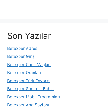
Son Yazılar
Betexper Adresi
Betexper Giriş
Betexper Canlı Maçları
Betexper Oranları
Betexper Türk Favorisi
Betexper Sorumlu Bahis
Betexper Mobil Programları
Betexper Ana Sayfası