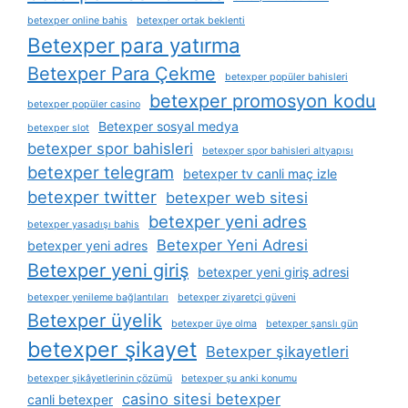
betexper online bahis
betexper ortak beklenti
Betexper para yatırma
Betexper Para Çekme
betexper popüler bahisleri
betexper promosyon kodu
betexper popüler casino
Betexper sosyal medya
betexper slot
betexper spor bahisleri
betexper spor bahisleri altyapısı
betexper telegram
betexper tv canli maç izle
betexper twitter
betexper web sitesi
betexper yeni adres
betexper yasadışı bahis
Betexper Yeni Adresi
betexper yeni adres
Betexper yeni giriş
betexper yeni giriş adresi
betexper yenileme bağlantıları
betexper ziyaretçi güveni
Betexper üyelik
betexper üye olma
betexper şanslı gün
betexper şikayet
Betexper şikayetleri
betexper şikâyetlerinin çözümü
betexper şu anki konumu
casino sitesi betexper
canli betexper