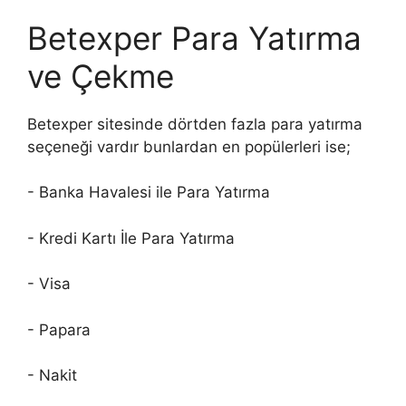
Betexper Para Yatırma
ve Çekme
Betexper sitesinde dörtden fazla para yatırma
seçeneği vardır bunlardan en popülerleri ise;
- Banka Havalesi ile Para Yatırma
- Kredi Kartı İle Para Yatırma
- Visa
- Papara
- Nakit