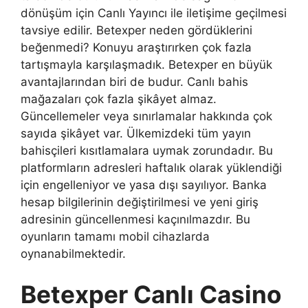
dönüşüm için Canlı Yayıncı ile iletişime geçilmesi
tavsiye edilir. Betexper neden gördüklerini
beğenmedi? Konuyu araştırırken çok fazla
tartışmayla karşılaşmadık. Betexper en büyük
avantajlarından biri de budur. Canlı bahis
mağazaları çok fazla şikâyet almaz.
Güncellemeler veya sınırlamalar hakkında çok
sayıda şikâyet var. Ülkemizdeki tüm yayın
bahisçileri kısıtlamalara uymak zorundadır. Bu
platformların adresleri haftalık olarak yüklendiği
için engelleniyor ve yasa dışı sayılıyor. Banka
hesap bilgilerinin değiştirilmesi ve yeni giriş
adresinin güncellenmesi kaçınılmazdır. Bu
oyunların tamamı mobil cihazlarda
oynanabilmektedir.
Betexper Canlı Casino