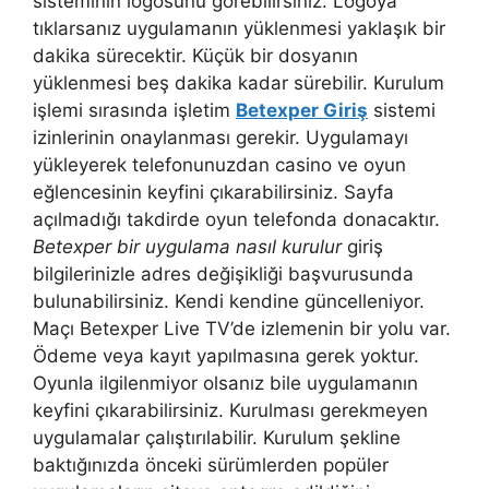
sisteminin logosunu görebilirsiniz. Logoya
tıklarsanız uygulamanın yüklenmesi yaklaşık bir
dakika sürecektir. Küçük bir dosyanın
yüklenmesi beş dakika kadar sürebilir. Kurulum
işlemi sırasında işletim
Betexper Giriş
sistemi
izinlerinin onaylanması gerekir. Uygulamayı
yükleyerek telefonunuzdan casino ve oyun
eğlencesinin keyfini çıkarabilirsiniz. Sayfa
açılmadığı takdirde oyun telefonda donacaktır.
Betexper bir uygulama nasıl kurulur
giriş
bilgilerinizle adres değişikliği başvurusunda
bulunabilirsiniz. Kendi kendine güncelleniyor.
Maçı Betexper Live TV’de izlemenin bir yolu var.
Ödeme veya kayıt yapılmasına gerek yoktur.
Oyunla ilgilenmiyor olsanız bile uygulamanın
keyfini çıkarabilirsiniz. Kurulması gerekmeyen
uygulamalar çalıştırılabilir. Kurulum şekline
baktığınızda önceki sürümlerden popüler