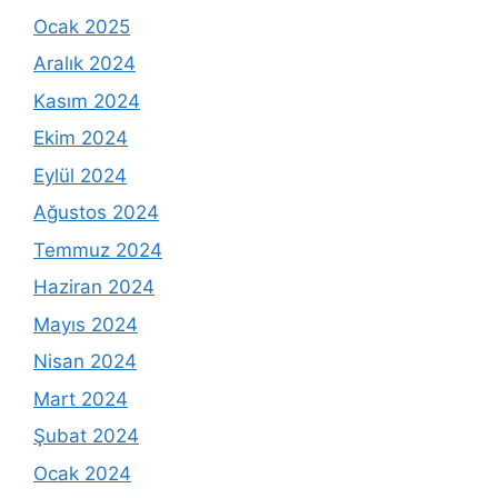
Ocak 2025
Aralık 2024
Kasım 2024
Ekim 2024
Eylül 2024
Ağustos 2024
Temmuz 2024
Haziran 2024
Mayıs 2024
Nisan 2024
Mart 2024
Şubat 2024
Ocak 2024