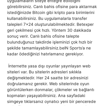
uygulamaların siteye entegre edildiğini
görebilirsiniz. Canlı bahis ofisine para aktarmak
istediğinizde Bitcoin gibi kripto para birimlerini
kullanabilirsiniz. Bu uygulamalarla transfer
talepleri 7×24 oluşturulabilmektedir. Betexper
geri çekilmesi çok hızlı. Yöntem 30 dakikada
sonuç verir. Canlı bahis ofisine talepte
bulunduğunuz takdirde işleminizi çok hızlı bir
şekilde tamamlayabilirsiniz.beIN Sports’a ne
kadar ödediğinizi hatırlamanız gerekiyor.
İnternette yasa dışı oyunlar yayınlayan web
siteleri var. Bu sitelerin adresleri sıklıkla
değişmektedir. Her 24 saatte bir adresinizi
doğrulamanız gerekir. Web sitelerinde oyun
görüntülerken donmalar, çökmeler ve bağlantı
kopmaları yaşayabilirsiniz. Ana sayfadaki
simgeye tıklarsanız oynatıcı yeni bir pencerede