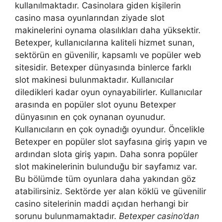
kullanılmaktadır. Casinolara giden kişilerin
casino masa oyunlarından ziyade slot
makinelerini oynama olasılıkları daha yüksektir.
Betexper, kullanıcılarına kaliteli hizmet sunan,
sektörün en güvenilir, kapsamlı ve popüler web
sitesidir. Betexper dünyasında binlerce farklı
slot makinesi bulunmaktadır. Kullanıcılar
diledikleri kadar oyun oynayabilirler. Kullanıcılar
arasında en popüler slot oyunu Betexper
dünyasının en çok oynanan oyunudur.
Kullanıcıların en çok oynadığı oyundur. Öncelikle
Betexper en popüler slot sayfasına giriş yapın ve
ardından slota giriş yapın. Daha sonra popüler
slot makinelerinin bulunduğu bir sayfamız var.
Bu bölümde tüm oyunlara daha yakından göz
atabilirsiniz. Sektörde yer alan köklü ve güvenilir
casino sitelerinin maddi açıdan herhangi bir
sorunu bulunmamaktadır.
Betexper casino’dan