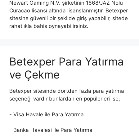
Newart Gaming N.V. şirketinin 1668/JAZ Nolu
Curacao lisansı altında lisanslanmıştır. Betexper
sitesine güvenli bir şekilde giriş yapabilir, sitede
rahatlıkla bahis oynayabilirsiniz.
Betexper Para Yatırma
ve Çekme
Betexper sitesinde dörtden fazla para yatırma
seçeneği vardır bunlardan en popülerleri ise;
- Visa Havale ile Para Yatırma
- Banka Havalesi İle Para Yatırma