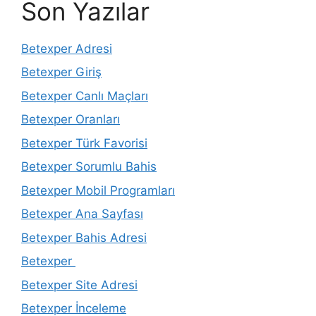
Son Yazılar
Betexper Adresi
Betexper Giriş
Betexper Canlı Maçları
Betexper Oranları
Betexper Türk Favorisi
Betexper Sorumlu Bahis
Betexper Mobil Programları
Betexper Ana Sayfası
Betexper Bahis Adresi
Betexper
Betexper Site Adresi
Betexper İnceleme