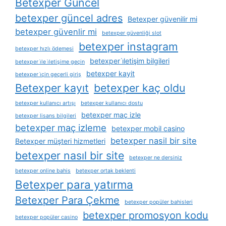
Betexper Güncel
betexper güncel adres
Betexper güvenilir mi
betexper güvenlir mi
betexper güvenliği slot
betexper instagram
betexper hızlı ödemesi
betexper i̇letişim bilgileri
betexper i̇le i̇letişime geçin
betexper kayit
betexper i̇çin geçerli giriş
Betexper kayıt
betexper kaç oldu
betexper kullanıcı artışı
betexper kullanıcı dostu
betexper maç izle
betexper lisans bilgileri
betexper maç izleme
betexper mobil casino
betexper nasil bir site
Betexper müşteri hizmetleri
betexper nasıl bir site
betexper ne dersiniz
betexper online bahis
betexper ortak beklenti
Betexper para yatırma
Betexper Para Çekme
betexper popüler bahisleri
betexper promosyon kodu
betexper popüler casino