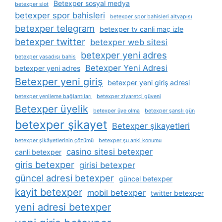
Betexper sosyal medya
betexper slot
betexper spor bahisleri
betexper spor bahisleri altyapısı
betexper telegram
betexper tv canli maç izle
betexper twitter
betexper web sitesi
betexper yeni adres
betexper yasadışı bahis
Betexper Yeni Adresi
betexper yeni adres
Betexper yeni giriş
betexper yeni giriş adresi
betexper yenileme bağlantıları
betexper ziyaretçi güveni
Betexper üyelik
betexper üye olma
betexper şanslı gün
betexper şikayet
Betexper şikayetleri
betexper şikâyetlerinin çözümü
betexper şu anki konumu
casino sitesi betexper
canli betexper
giris betexper
girisi betexper
güncel adresi betexper
güncel betexper
kayit betexper
mobil betexper
twitter betexper
yeni adresi betexper