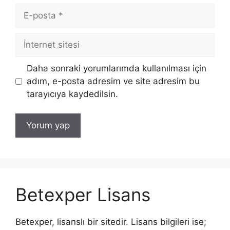
E-
posta
İnternet
sitesi
Daha sonraki yorumlarımda kullanılması için
adım, e-posta adresim ve site adresim bu
tarayıcıya kaydedilsin.
Betexper Lisans
Betexper, lisanslı bir sitedir. Lisans bilgileri ise;