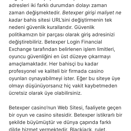
adresleri iki farklı durumdan dolayı zaman
zaman değişmektedir.
Betexper girişi maliyet ne
kadar
bahis sitesi URL’sini değiştirmenin tek
nedeni güvenlik kurallarıdır. Güvenlik
politikamızın bir parçası olarak giriş adresinizi
değiştirebiliriz. Betexper Login Financial
Exchange tarafından belirlenen işlem limitleri,
oyuncu güvenliğini en üst düzeye çıkarmayı
amaçlamaktadır. Her bahisçi bu kadar
profesyonel ve kaliteli bir firmada casino
oyunları oynayabilmeyi ister. Eğer bu siteye üye
olmayı düşünüyorsanız hiç vakit kaybetmeden
ücretsiz olarak üye olabilirsiniz.
Betexper casino’nun Web Sitesi, faaliyete geçen
bir oyun ve casino sitesidir. Betexper istikrarlı bir
şekilde büyümüştür ve dünya çapında farklı
dilde hizmet vermektedir. Blackjack, rulet,