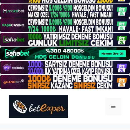
İçeriğe
atla
Menü