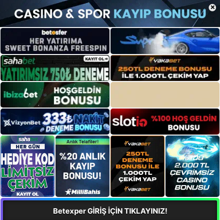
×
Betexper GİRİŞ İÇİN TIKLAYINIZ!