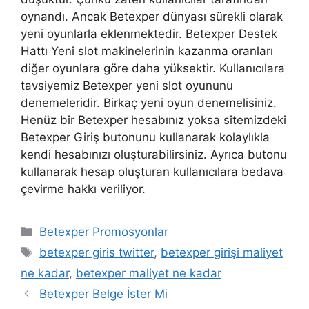
oynandı. Ancak Betexper dünyası sürekli olarak
yeni oyunlarla eklenmektedir. Betexper Destek
Hattı Yeni slot makinelerinin kazanma oranları
diğer oyunlara göre daha yüksektir. Kullanıcılara
tavsiyemiz Betexper yeni slot oyununu
denemeleridir. Birkaç yeni oyun denemelisiniz.
Henüz bir Betexper hesabınız yoksa sitemizdeki
Betexper Giriş butonunu kullanarak kolaylıkla
kendi hesabınızı oluşturabilirsiniz. Ayrıca butonu
kullanarak hesap oluşturan kullanıcılara bedava
çevirme hakkı veriliyor.
Kategoriler
Betexper Promosyonlar
Etiketler
betexper giris twitter
,
betexper girişi maliyet
ne kadar
,
betexper maliyet ne kadar
Betexper Belge İster Mi