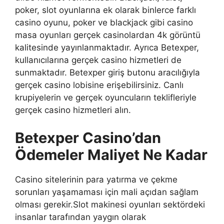
poker, slot oyunlarına ek olarak binlerce farklı
casino oyunu, poker ve blackjack gibi casino
masa oyunları gerçek casinolardan 4k görüntü
kalitesinde yayınlanmaktadır. Ayrıca Betexper,
kullanıcılarına gerçek casino hizmetleri de
sunmaktadır. Betexper giriş butonu aracılığıyla
gerçek casino lobisine erişebilirsiniz. Canlı
krupiyelerin ve gerçek oyuncuların teklifleriyle
gerçek casino hizmetleri alın.
Betexper Casino’dan
Ödemeler Maliyet Ne Kadar
Casino sitelerinin para yatırma ve çekme
sorunları yaşamaması için mali açıdan sağlam
olması gerekir.Slot makinesi oyunları sektördeki
insanlar tarafından yaygın olarak