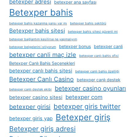
betexper adresi
betexper ana sayfası
Betexper bahis
betexper bahis kazanma şansı var mı
betexper bahis sektörü
Betexper bahis sitesi
betexper bahis sitesi güvenli mi
betexper bağlantım kesilirse ne yapmalıyım
betexper bonus
betexper canli
betexper belgelerini i̇stiyorum
betexper canli maç izle
betexper canlı bahis ofisi
Betexper Canlı Bahis Seçenekleri
betexper canlı bahis sitesi
betexper canlı bahis özelliği
Betexper Canlı Casino
betexper canlı destek
betexper casino oyunları
betexper canlı destek ekibi
betexper com
betexper casino sitesi
betexper giris twitter
betexper girisi
Betexper giriş
betexper giris yap
Betexper giriş adresi