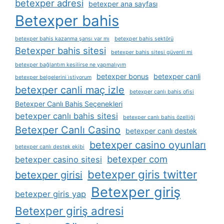
betexper adresi
betexper ana sayfası
Betexper bahis
betexper bahis kazanma şansı var mı
betexper bahis sektörü
Betexper bahis sitesi
betexper bahis sitesi güvenli mi
betexper bağlantım kesilirse ne yapmalıyım
betexper bonus
betexper canli
betexper belgelerini i̇stiyorum
betexper canli maç izle
betexper canlı bahis ofisi
Betexper Canlı Bahis Seçenekleri
betexper canlı bahis sitesi
betexper canlı bahis özelliği
Betexper Canlı Casino
betexper canlı destek
betexper casino oyunları
betexper canlı destek ekibi
betexper com
betexper casino sitesi
betexper giris twitter
betexper girisi
Betexper giriş
betexper giris yap
Betexper giriş adresi