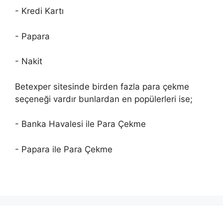
- Kredi Kartı
- Papara
- Nakit
Betexper sitesinde birden fazla para çekme
seçeneği vardır bunlardan en popülerleri ise;
- Banka Havalesi ile Para Çekme
- Papara ile Para Çekme