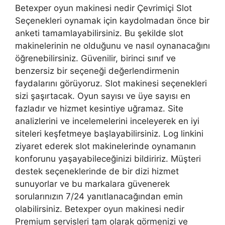
Betexper oyun makinesi nedir Çevrimiçi Slot
Seçenekleri oynamak için kaydolmadan önce bir
anketi tamamlayabilirsiniz. Bu şekilde slot
makinelerinin ne olduğunu ve nasıl oynanacağını
öğrenebilirsiniz. Güvenilir, birinci sınıf ve
benzersiz bir seçeneği değerlendirmenin
faydalarını görüyoruz. Slot makinesi seçenekleri
sizi şaşırtacak. Oyun sayısı ve üye sayısı en
fazladır ve hizmet kesintiye uğramaz. Site
analizlerini ve incelemelerini inceleyerek en iyi
siteleri keşfetmeye başlayabilirsiniz. Log linkini
ziyaret ederek slot makinelerinde oynamanın
konforunu yaşayabileceğinizi bildiririz. Müşteri
destek seçeneklerinde de bir dizi hizmet
sunuyorlar ve bu markalara güvenerek
sorularınızın 7/24 yanıtlanacağından emin
olabilirsiniz. Betexper oyun makinesi nedir
Premium servisleri tam olarak görmenizi ve