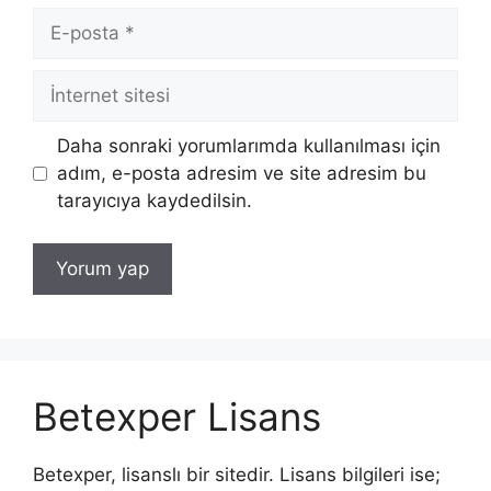
E-
posta
İnternet
sitesi
Daha sonraki yorumlarımda kullanılması için
adım, e-posta adresim ve site adresim bu
tarayıcıya kaydedilsin.
Betexper Lisans
Betexper, lisanslı bir sitedir. Lisans bilgileri ise;