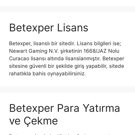
Betexper Lisans
Betexper, lisanslı bir sitedir. Lisans bilgileri ise;
Newart Gaming N.V. şirketinin 1668/JAZ Nolu
Curacao lisansı altında lisanslanmıştır. Betexper
sitesine güvenli bir şekilde giriş yapabilir, sitede
rahatlıkla bahis oynayabilirsiniz.
Betexper Para Yatırma
ve Çekme