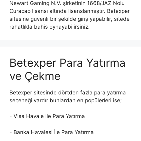
Newart Gaming N.V. şirketinin 1668/JAZ Nolu
Curacao lisansı altında lisanslanmıştır. Betexper
sitesine güvenli bir şekilde giriş yapabilir, sitede
rahatlıkla bahis oynayabilirsiniz.
Betexper Para Yatırma
ve Çekme
Betexper sitesinde dörtden fazla para yatırma
seçeneği vardır bunlardan en popülerleri ise;
- Visa Havale ile Para Yatırma
- Banka Havalesi İle Para Yatırma