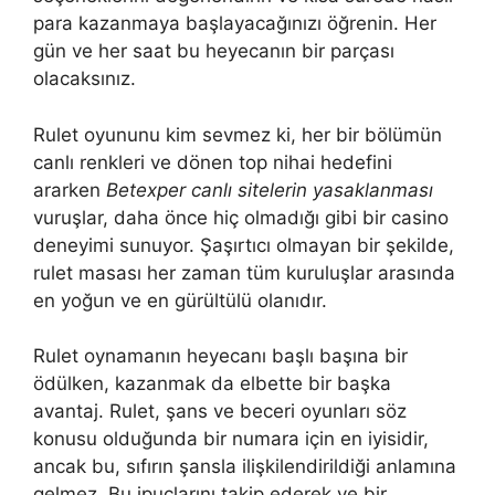
para kazanmaya başlayacağınızı öğrenin. Her
gün ve her saat bu heyecanın bir parçası
olacaksınız.
Rulet oyununu kim sevmez ki, her bir bölümün
canlı renkleri ve dönen top nihai hedefini
ararken
Betexper canlı sitelerin yasaklanması
vuruşlar, daha önce hiç olmadığı gibi bir casino
deneyimi sunuyor. Şaşırtıcı olmayan bir şekilde,
rulet masası her zaman tüm kuruluşlar arasında
en yoğun ve en gürültülü olanıdır.
Rulet oynamanın heyecanı başlı başına bir
ödülken, kazanmak da elbette bir başka
avantaj. Rulet, şans ve beceri oyunları söz
konusu olduğunda bir numara için en iyisidir,
ancak bu, sıfırın şansla ilişkilendirildiği anlamına
gelmez. Bu ipuçlarını takip ederek ve bir