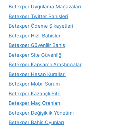
Betexper Uygulama Mağazaları
Betexper Twitter Bahisleri
Betexper Ödeme Şikayetleri
Betexper Hızlı Bahisler
Betexper Güvenilir Bahis
Betexper Site Güvenliği
Betexper Kapsamlı Araştırmalar
Betexper Hesap Kuralları
Betexper Mobil Sürüm
Betexper Kazançlı Site
Betexper Maç Oranları
Betexper Değişiklik Yönetimi
Betexper Bahis Oyunları