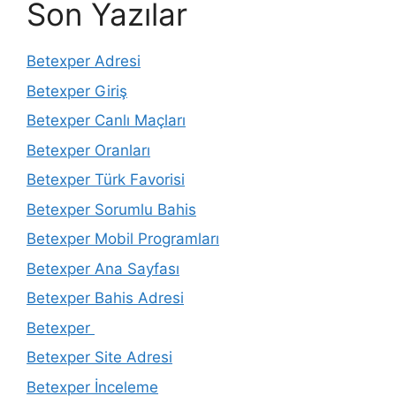
Son Yazılar
Betexper Adresi
Betexper Giriş
Betexper Canlı Maçları
Betexper Oranları
Betexper Türk Favorisi
Betexper Sorumlu Bahis
Betexper Mobil Programları
Betexper Ana Sayfası
Betexper Bahis Adresi
Betexper
Betexper Site Adresi
Betexper İnceleme