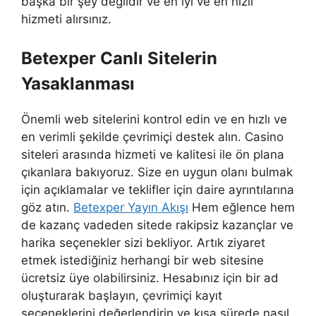
başka bir şey değildir ve en iyi ve en hızlı
hizmeti alırsınız.
Betexper Canlı Sitelerin
Yasaklanması
Önemli web sitelerini kontrol edin ve en hızlı ve
en verimli şekilde çevrimiçi destek alın. Casino
siteleri arasında hizmeti ve kalitesi ile ön plana
çıkanlara bakıyoruz. Size en uygun olanı bulmak
için açıklamalar ve teklifler için daire ayrıntılarına
göz atın.
Betexper Yayın Akışı
Hem eğlence hem
de kazanç vadeden sitede rakipsiz kazançlar ve
harika seçenekler sizi bekliyor. Artık ziyaret
etmek istediğiniz herhangi bir web sitesine
ücretsiz üye olabilirsiniz. Hesabınız için bir ad
oluşturarak başlayın, çevrimiçi kayıt
seçeneklerini değerlendirin ve kısa sürede nasıl