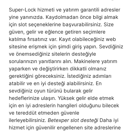
Super-Lock hizmeti ve yatırım garantili adresler
yine yanınızda. Kaydolmadan önce bilgi almak
için slot seçeneklerine başvurabilirsiniz. Size
güven, gelir ve eğlence getiren seçimlere
katılma fırsatınız var. Kayıt olabileceğiniz web
sitesine erişmek için şimdi giriş yapın. Sevdiğiniz
ve önemsediğiniz sitelerin desteğiyle
sorularınızın yanıtlarını alın. Makinelere yatırım
yaparken ve değiştirirken dikkatli olmanız
gerektiğini göreceksiniz. İstediğiniz adımları
atabilir ve en iyi desteği alabilirsiniz. En
sevdiğiniz oyun türünü bularak gelir
hedeflerinize ulaşın. Yüksek gelir elde etmek
için en iyi adreslerin hangileri olduğunu bilecek
ve tereddüt etmeden güvenle
ilerleyebilirsiniz.
Betexper slot desteği
Daha iyi
hizmet için güvenilir engellenen site adreslerine