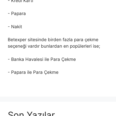
- Kredi Kartı
- Papara
- Nakit
Betexper sitesinde birden fazla para çekme
seçeneği vardır bunlardan en popülerleri ise;
- Banka Havalesi ile Para Çekme
- Papara ile Para Çekme
Son Yazılar