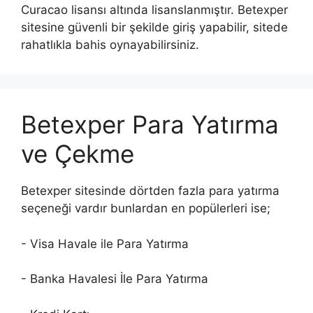
Curacao lisansı altında lisanslanmıştır. Betexper
sitesine güvenli bir şekilde giriş yapabilir, sitede
rahatlıkla bahis oynayabilirsiniz.
Betexper Para Yatırma
ve Çekme
Betexper sitesinde dörtden fazla para yatırma
seçeneği vardır bunlardan en popülerleri ise;
- Visa Havale ile Para Yatırma
- Banka Havalesi İle Para Yatırma