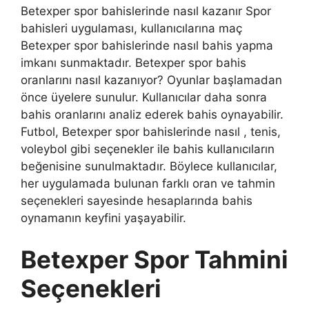
Betexper spor bahislerinde nasıl kazanır Spor
bahisleri uygulaması, kullanıcılarına maç
Betexper spor bahislerinde nasıl bahis yapma
imkanı sunmaktadır. Betexper spor bahis
oranlarını nasıl kazanıyor? Oyunlar başlamadan
önce üyelere sunulur. Kullanıcılar daha sonra
bahis oranlarını analiz ederek bahis oynayabilir.
Futbol, ​​Betexper spor bahislerinde nasıl , ​​tenis,
voleybol gibi seçenekler ile bahis kullanıcıların
beğenisine sunulmaktadır. Böylece kullanıcılar,
her uygulamada bulunan farklı oran ve tahmin
seçenekleri sayesinde hesaplarında bahis
oynamanın keyfini yaşayabilir.
Betexper Spor Tahmini
Seçenekleri