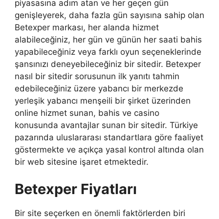
piyasasına adım atan ve her geçen gün
genişleyerek, daha fazla gün sayısına sahip olan
Betexper markası, her alanda hizmet
alabileceğiniz, her gün ve günün her saati bahis
yapabileceğiniz veya farklı oyun seçeneklerinde
şansınızı deneyebileceğiniz bir sitedir. Betexper
nasıl bir sitedir sorusunun ilk yanıtı tahmin
edebileceğiniz üzere yabancı bir merkezde
yerleşik yabancı menşeili bir şirket üzerinden
online hizmet sunan, bahis ve casino
konusunda avantajlar sunan bir sitedir. Türkiye
pazarında uluslararası standartlara göre faaliyet
göstermekte ve açıkça yasal kontrol altında olan
bir web sitesine işaret etmektedir.
Betexper Fiyatları
Bir site seçerken en önemli faktörlerden biri