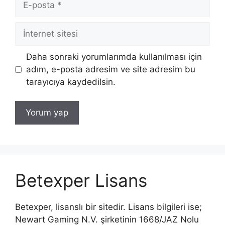
posta
İnternet
sitesi
Daha sonraki yorumlarımda kullanılması için
adım, e-posta adresim ve site adresim bu
tarayıcıya kaydedilsin.
Betexper Lisans
Betexper, lisanslı bir sitedir. Lisans bilgileri ise;
Newart Gaming N.V. şirketinin 1668/JAZ Nolu