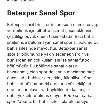
Betexper Sanal Spor
Betexper nasıl bir sitedir sorusuna olumlu cevap
verebilmek için elbette hizmet seçeneklerinin
çeşitliliği büyük önem taşımaktadır. Bazı bahis
sitelerinde bulunmayan sanal sporlar bölümü bu
bahis sitesinde mevcuttur. Betexper sanal
sporlar bölümünde yakın seçenek vardır ve
bunlardan en çok kullanılanı ise sanal futbol
bölümüdür. Bu bölümde sanal olarak
hazırlanmış olan spor dallarının maçlarına maç
öncesinde bahisler gerçekleştirilebiliyor. Spor
bahisleri bölümündeki oranların yüksekliğinde
oranlar sunuluyor ve böylelikle de kazançlar
daha yüksek tutulmuş oluyor.
Betexper sanal
spor
Yabancı bir bahis sitesi olarak Türkiye