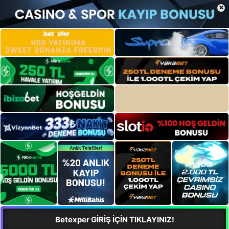
×
Betexper GİRİŞ İÇİN TIKLAYINIZ!