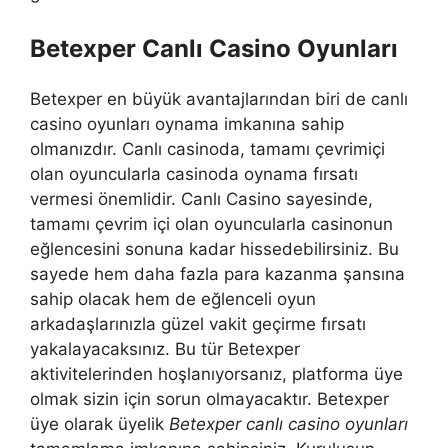
Betexper Canlı Casino Oyunları
Betexper en büyük avantajlarından biri de canlı
casino oyunları oynama imkanına sahip
olmanızdır. Canlı casinoda, tamamı çevrimiçi
olan oyuncularla casinoda oynama fırsatı
vermesi önemlidir. Canlı Casino sayesinde,
tamamı çevrim içi olan oyuncularla casinonun
eğlencesini sonuna kadar hissedebilirsiniz. Bu
sayede hem daha fazla para kazanma şansına
sahip olacak hem de eğlenceli oyun
arkadaşlarınızla güzel vakit geçirme fırsatı
yakalayacaksınız. Bu tür Betexper
aktivitelerinden hoşlanıyorsanız, platforma üye
olmak sizin için sorun olmayacaktır. Betexper
üye olarak üyelik
Betexper canlı casino oyunları