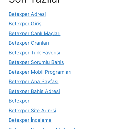
Betexper Adresi
Betexper Giriş
Betexper Canlı Maçları
Betexper Oranları
Betexper Türk Favorisi
Betexper Sorumlu Bahis
Betexper Mobil Programları
Betexper Ana Sayfası
Betexper Bahis Adresi
Betexper
Betexper Site Adresi
Betexper İnceleme