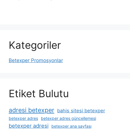
Kategoriler
Betexper Promosyonlar
Etiket Bulutu
adresi betexper
bahis sitesi betexper
betexper adres
betexper adres güncellemesi
betexper adresi
betexper ana sayfası