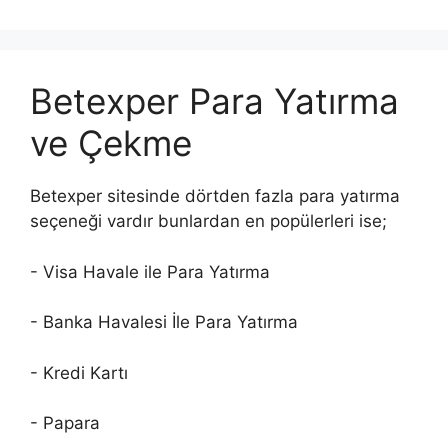
Betexper Para Yatırma
ve Çekme
Betexper sitesinde dörtden fazla para yatırma
seçeneği vardır bunlardan en popülerleri ise;
- Visa Havale ile Para Yatırma
- Banka Havalesi İle Para Yatırma
- Kredi Kartı
- Papara