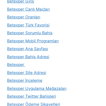
Betexper Giriş
Betexper Canlı Maçları
Betexper Oranları
Betexper Türk Favorisi
Betexper Sorumlu Bahis
Betexper Mobil Programları
Betexper Ana Sayfası
Betexper Bahis Adresi
Betexper
Betexper Site Adresi
Betexper İnceleme
Betexper Uygulama Mağazaları
Betexper Twitter Bahisleri
Betexper Ödeme Şikayetleri