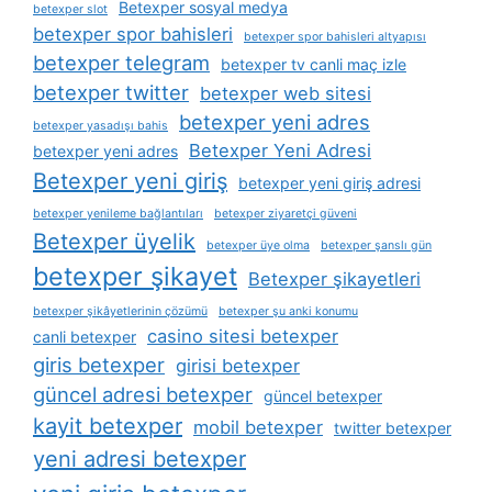
Betexper sosyal medya
betexper slot
betexper spor bahisleri
betexper spor bahisleri altyapısı
betexper telegram
betexper tv canli maç izle
betexper twitter
betexper web sitesi
betexper yeni adres
betexper yasadışı bahis
Betexper Yeni Adresi
betexper yeni adres
Betexper yeni giriş
betexper yeni giriş adresi
betexper yenileme bağlantıları
betexper ziyaretçi güveni
Betexper üyelik
betexper üye olma
betexper şanslı gün
betexper şikayet
Betexper şikayetleri
betexper şikâyetlerinin çözümü
betexper şu anki konumu
casino sitesi betexper
canli betexper
giris betexper
girisi betexper
güncel adresi betexper
güncel betexper
kayit betexper
mobil betexper
twitter betexper
yeni adresi betexper