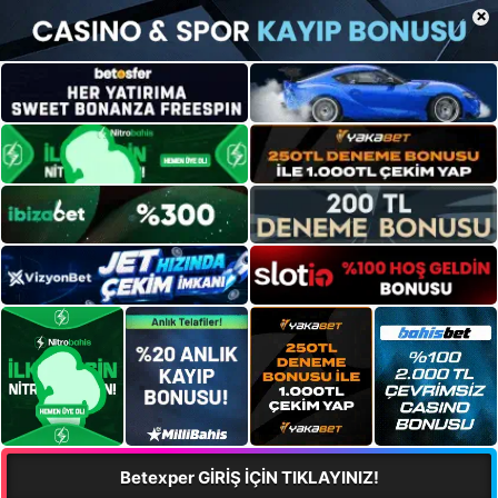
×
Betexper GİRİŞ İÇİN TIKLAYINIZ!