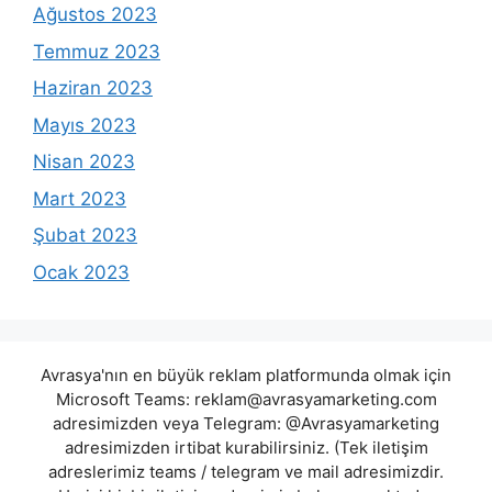
Ağustos 2023
Temmuz 2023
Haziran 2023
Mayıs 2023
Nisan 2023
Mart 2023
Şubat 2023
Ocak 2023
Avrasya'nın en büyük reklam platformunda olmak için
Microsoft Teams:
reklam@avrasyamarketing.com
adresimizden veya Telegram: @Avrasyamarketing
adresimizden irtibat kurabilirsiniz. (Tek iletişim
adreslerimiz teams / telegram ve mail adresimizdir.