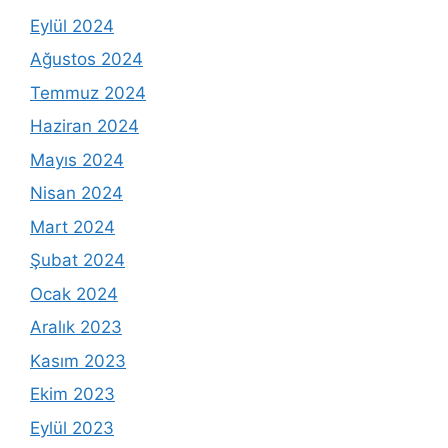
Eylül 2024
Ağustos 2024
Temmuz 2024
Haziran 2024
Mayıs 2024
Nisan 2024
Mart 2024
Şubat 2024
Ocak 2024
Aralık 2023
Kasım 2023
Ekim 2023
Eylül 2023