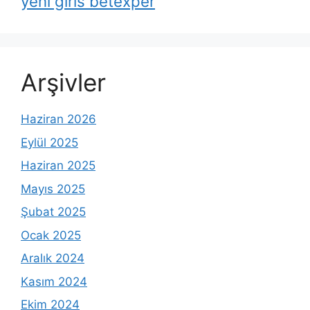
yeni giris betexper
Arşivler
Haziran 2026
Eylül 2025
Haziran 2025
Mayıs 2025
Şubat 2025
Ocak 2025
Aralık 2024
Kasım 2024
Ekim 2024