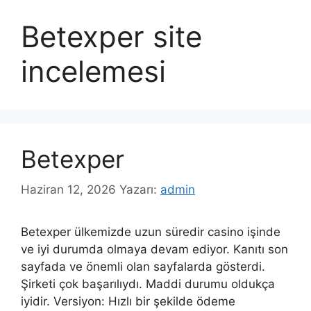
Betexper site
incelemesi
Betexper
Haziran 12, 2026
Yazarı:
admin
Betexper ülkemizde uzun süredir casino işinde
ve iyi durumda olmaya devam ediyor. Kanıtı son
sayfada ve önemli olan sayfalarda gösterdi.
Şirketi çok başarılıydı. Maddi durumu oldukça
iyidir. Versiyon: Hızlı bir şekilde ödeme