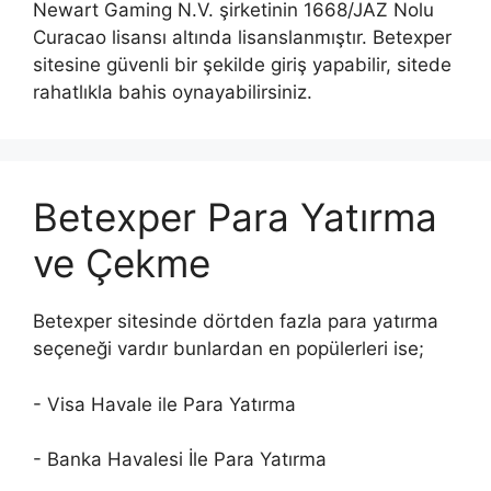
Newart Gaming N.V. şirketinin 1668/JAZ Nolu
Curacao lisansı altında lisanslanmıştır. Betexper
sitesine güvenli bir şekilde giriş yapabilir, sitede
rahatlıkla bahis oynayabilirsiniz.
Betexper Para Yatırma
ve Çekme
Betexper sitesinde dörtden fazla para yatırma
seçeneği vardır bunlardan en popülerleri ise;
- Visa Havale ile Para Yatırma
- Banka Havalesi İle Para Yatırma