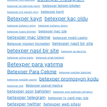
betexper i̇letişim bilgileri
betexper i̇le i̇letişime geçin
betexper kayit
betexper i̇çin geçerli giriş
Betexper kayıt
betexper kaç oldu
betexper kullanıcı artışı
betexper kullanıcı dostu
betexper maç izle
betexper lisans bilgileri
betexper maç izleme
betexper mobil casino
betexper nasil bir site
Betexper müşteri hizmetleri
betexper nasıl bir site
betexper ne dersiniz
betexper online bahis
betexper ortak beklenti
Betexper para yatırma
Betexper Para Çekme
betexper popüler bahisleri
betexper promosyon kodu
betexper popüler casino
Betexper sosyal medya
betexper slot
betexper spor bahisleri
betexper spor bahisleri altyapısı
betexper telegram
betexper tv canli maç izle
betexper twitter
betexper web sitesi