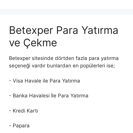
Betexper Para Yatırma
ve Çekme
Betexper sitesinde dörtden fazla para yatırma
seçeneği vardır bunlardan en popülerleri ise;
- Visa Havale ile Para Yatırma
- Banka Havalesi İle Para Yatırma
- Kredi Kartı
- Papara