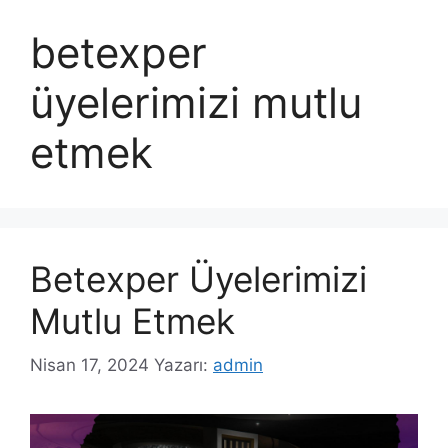
betexper
üyelerimizi mutlu
etmek
Betexper Üyelerimizi
Mutlu Etmek
Nisan 17, 2024
Yazarı:
admin