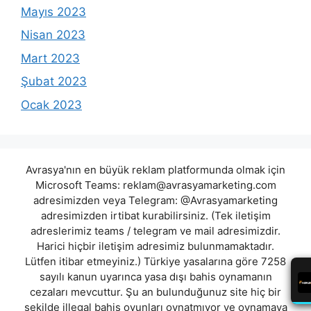
Mayıs 2023
Nisan 2023
Mart 2023
Şubat 2023
Ocak 2023
Avrasya'nın en büyük reklam platformunda olmak için
Microsoft Teams:
reklam@avrasyamarketing.com
adresimizden veya Telegram: @Avrasyamarketing
adresimizden irtibat kurabilirsiniz. (Tek iletişim
adreslerimiz teams / telegram ve mail adresimizdir.
Harici hiçbir iletişim adresimiz bulunmamaktadır.
Lütfen itibar etmeyiniz.) Türkiye yasalarına göre 7258
sayılı kanun uyarınca yasa dışı bahis oynamanın
cezaları mevcuttur. Şu an bulunduğunuz site hiç bir
şekilde illegal bahis oyunları oynatmıyor ve oynamaya