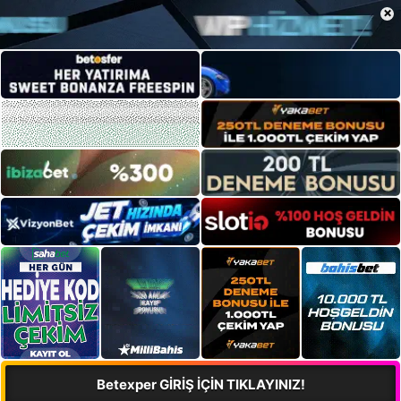
×
Betexper GİRİŞ İÇİN TIKLAYINIZ!