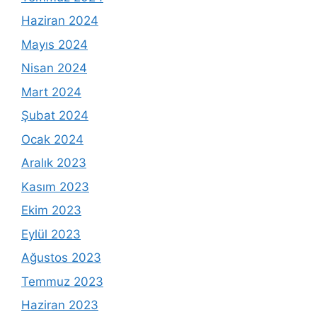
Haziran 2024
Mayıs 2024
Nisan 2024
Mart 2024
Şubat 2024
Ocak 2024
Aralık 2023
Kasım 2023
Ekim 2023
Eylül 2023
Ağustos 2023
Temmuz 2023
Haziran 2023