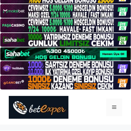
İçeriğe
atla
Menü