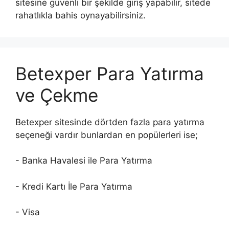
sitesine güvenli bir şekilde giriş yapabilir, sitede
rahatlıkla bahis oynayabilirsiniz.
Betexper Para Yatırma
ve Çekme
Betexper sitesinde dörtden fazla para yatırma
seçeneği vardır bunlardan en popülerleri ise;
- Banka Havalesi ile Para Yatırma
- Kredi Kartı İle Para Yatırma
- Visa