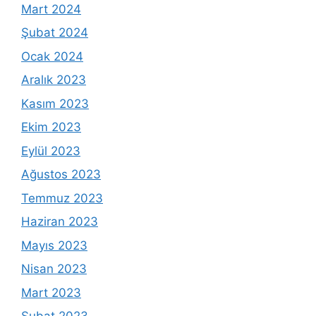
Mart 2024
Şubat 2024
Ocak 2024
Aralık 2023
Kasım 2023
Ekim 2023
Eylül 2023
Ağustos 2023
Temmuz 2023
Haziran 2023
Mayıs 2023
Nisan 2023
Mart 2023