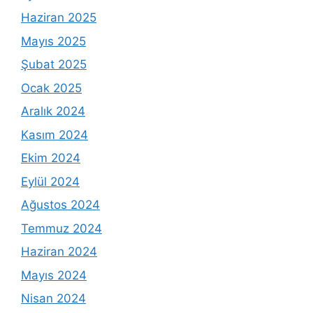
Haziran 2025
Mayıs 2025
Şubat 2025
Ocak 2025
Aralık 2024
Kasım 2024
Ekim 2024
Eylül 2024
Ağustos 2024
Temmuz 2024
Haziran 2024
Mayıs 2024
Nisan 2024