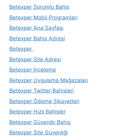
Betexper Sorumlu Bahis
Betexper Mobil Programları
Betexper Ana Sayfası
Betexper Bahis Adresi
Betexper
Betexper Site Adresi
Betexper İnceleme
Betexper Uygulama Mağazaları
Betexper Twitter Bahisleri
Betexper Ödeme Şikayetleri
Betexper Hızlı Bahisler
Betexper Güvenilir Bahis
Betexper Site Güvenliği