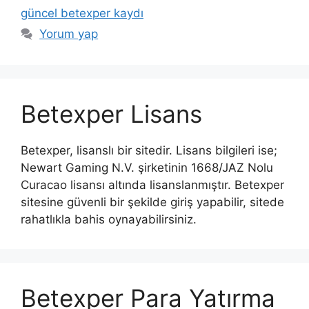
güncel betexper kaydı
Yorum yap
Betexper Lisans
Betexper, lisanslı bir sitedir. Lisans bilgileri ise;
Newart Gaming N.V. şirketinin 1668/JAZ Nolu
Curacao lisansı altında lisanslanmıştır. Betexper
sitesine güvenli bir şekilde giriş yapabilir, sitede
rahatlıkla bahis oynayabilirsiniz.
Betexper Para Yatırma