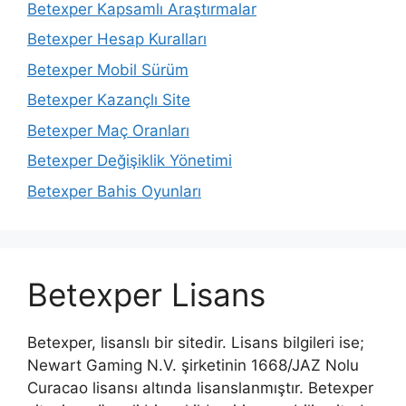
Betexper Kapsamlı Araştırmalar
Betexper Hesap Kuralları
Betexper Mobil Sürüm
Betexper Kazançlı Site
Betexper Maç Oranları
Betexper Değişiklik Yönetimi
Betexper Bahis Oyunları
Betexper Lisans
Betexper, lisanslı bir sitedir. Lisans bilgileri ise;
Newart Gaming N.V. şirketinin 1668/JAZ Nolu
Curacao lisansı altında lisanslanmıştır. Betexper