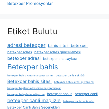
Betexper Promosyonlar
Etiket Bulutu
adresi betexper
bahis sitesi betexper
betexper adres
betexper adres güncellemesi
betexper adresi
betexper ana sayfası
Betexper bahis
betexper bahis kazanma şansı var mı
betexper bahis sektörü
Betexper bahis sitesi
betexper bahis sitesi güvenli mi
betexper bağlantım kesilirse ne yapmalıyım
betexper bonus
betexper canli
betexper belgelerini i̇stiyorum
betexper canli maç izle
betexper canlı bahis ofisi
Betexper Canlı Bahis Seçenekleri