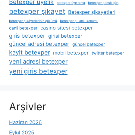
Betexper üyelik
betexper üye olma
betexper şanslı gün
betexper şikayet
Betexper şikayetleri
betexper şikâyetlerinin çözümü
betexper şu anki konumu
casino sitesi betexper
canli betexper
giris betexper
girisi betexper
güncel adresi betexper
güncel betexper
kayit betexper
mobil betexper
twitter betexper
yeni adresi betexper
yeni giris betexper
Arşivler
Haziran 2026
Eylül 2025