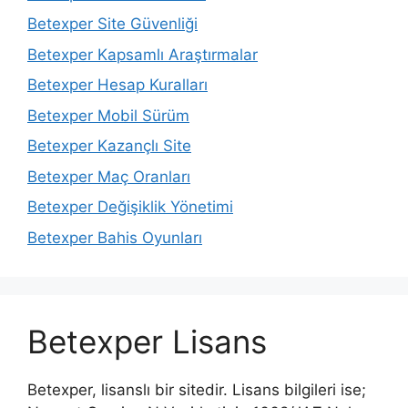
Betexper Site Güvenliği
Betexper Kapsamlı Araştırmalar
Betexper Hesap Kuralları
Betexper Mobil Sürüm
Betexper Kazançlı Site
Betexper Maç Oranları
Betexper Değişiklik Yönetimi
Betexper Bahis Oyunları
Betexper Lisans
Betexper, lisanslı bir sitedir. Lisans bilgileri ise;