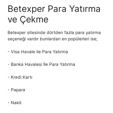
Betexper Para Yatırma
ve Çekme
Betexper sitesinde dörtden fazla para yatırma
seçeneği vardır bunlardan en popülerleri ise;
- Visa Havale ile Para Yatırma
- Banka Havalesi İle Para Yatırma
- Kredi Kartı
- Papara
- Nakit