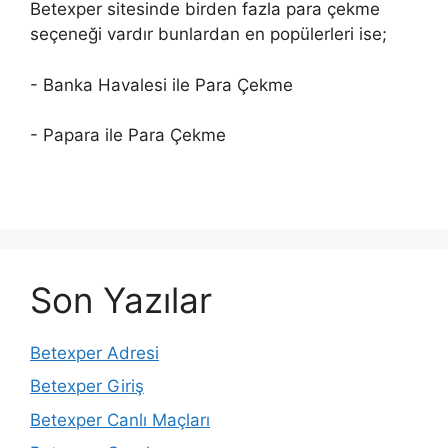
Betexper sitesinde birden fazla para çekme
seçeneği vardır bunlardan en popülerleri ise;
- Banka Havalesi ile Para Çekme
- Papara ile Para Çekme
Son Yazılar
Betexper Adresi
Betexper Giriş
Betexper Canlı Maçları