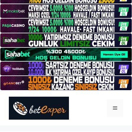
İçeriğe
atla
Menü