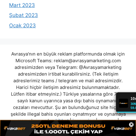
Mart 2023
Şubat 2023
Ocak 2023
Avrasya'nın en büyük reklam platformunda olmak için
Microsoft Teams:
reklam@avrasyamarketing.com
adresimizden veya Telegram: @Avrasyamarketing
adresimizden irtibat kurabilirsiniz. (Tek iletişim
adreslerimiz teams / telegram ve mail adresimizdir.
Harici hiçbir iletişim adresimiz bulunmamaktadır.
Lütfen itibar etmeyiniz.) Türkiye yasalarına göre 7258
sayılı kanun uyarınca yasa dışı bahis oynamanın
cezaları mevcuttur. Şu an bulunduğunuz site hiç bir
şekilde illegal bahis oyunları oynatmıyor ve oynamaya
aracı olmuyordur.
kikbet
|
inagaming
|
roxanne
|
×
olipsbet
|
supertotobet
|
bexbet
|
nextbet
|
bahisram