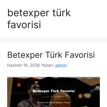
betexper türk
favorisi
Betexper Türk Favorisi
Haziran 16, 2026
Yazarı:
admin