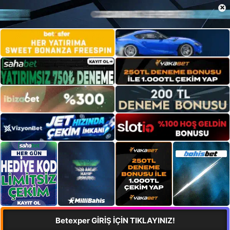
×
Betexper GİRİŞ İÇİN TIKLAYINIZ!