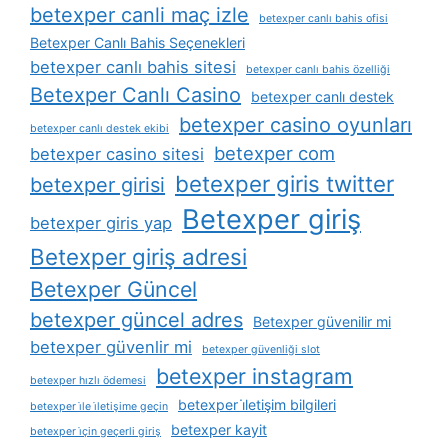
betexper canli maç izle
betexper canlı bahis ofisi
Betexper Canlı Bahis Seçenekleri
betexper canlı bahis sitesi
betexper canlı bahis özelliği
Betexper Canlı Casino
betexper canlı destek
betexper casino oyunları
betexper canlı destek ekibi
betexper com
betexper casino sitesi
betexper giris twitter
betexper girisi
Betexper giriş
betexper giris yap
Betexper giriş adresi
Betexper Güncel
betexper güncel adres
Betexper güvenilir mi
betexper güvenlir mi
betexper güvenliği slot
betexper instagram
betexper hızlı ödemesi
betexper i̇letişim bilgileri
betexper i̇le i̇letişime geçin
betexper kayit
betexper i̇çin geçerli giriş